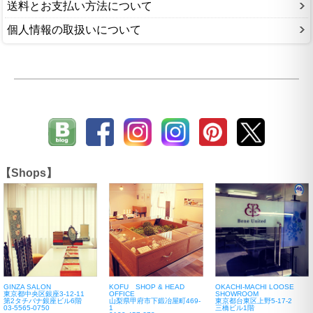
送料とお支払い方法について
個人情報の取扱いについて
【Shops】
GINZA SALON
KOFU SHOP & HEAD
OKACHI-MACHI LOOSE
東京都中央区銀座3-12-11
OFFICE
SHOWROOM
第2タチバナ銀座ビル6階
山梨県甲府市下鍛冶屋町469-
東京都台東区上野5-17-2
03-5565-0750
1
三橋ビル1階