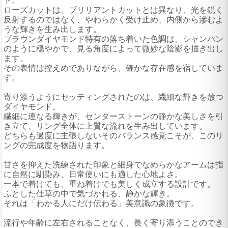
ド。
ローズカットは、ブリリアントカットとは異なり、光を鋭く
反射するのではなく、やわらかく受け止め、内側から滲むよ
うな輝きを生み出します。
ブラウンダイヤモンド特有の落ち着いた色調は、シャンパン
のように穏やかで、見る角度によって微妙な陰影を描き出し
ます。
その表情は控えめでありながら、確かな存在感を宿していま
す。
寄り添うようにセッティングされたのは、繊細な輝きを放つ
ダイヤモンド。
繊細に連なる輝きが、センターストーンの静かな美しさを引
き立て、リング全体に上質な流れを生み出しています。
どちらも過度に主張しないそのバランス感覚こそが、このリ
ングの完成度を物語ります。
甘さを抑えた洗練された印象と細身でなめらかなアームは指
に自然に馴染み、日常使いにも適した心地よさ。
一本で着けても、重ね着けでも美しく成立する設計です。
ふとした仕草の中で気づかれる、静かな輝き。
それは「わかる人にだけ伝わる」美意識の象徴です。
流行や年齢に左右されることなく、長く寄り添うことのでき