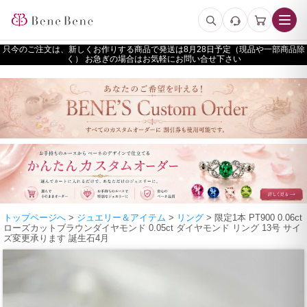
只今のご注文は、新しくお作りする商品で発送は
予定（現品や一部商品除
く） お急ぎの場合はお気軽にお問い合せ下さい
トップページへ
>
ジュエリー＆アイテム
>
リング
> 限定1本 PT900 0.06ct
ローズカットブラウンダイヤモンド 0.05ct ダイヤモンド リング 13号 サイ
ズ変更承ります 誕生石4月