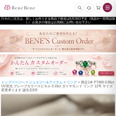
只今のご注文は、新しくお作りする商品で発送は
予定（現品や一部商品除
く） お急ぎの場合はお気軽にお問い合せ下さい
トップページへ
>
ジュエリー＆アイテム
>
リング
> 限定1本 PT900 0.85ct
UV蛍光 グレープカラースピネル 0.16ct ダイヤモンド リング 12号 サイズ
変更承ります 誕生石8月