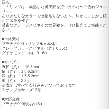
語る。
このリングは、成熟した審美眼を持つ方のための色石ジュエ
リー。
ありきたりなカラーでは物足りない方へ。静かに、しかし確
かに印象を残す
濃密なグレープスピネルの世界観を、ぜひ指先でご堪能くだ
さい。
■本体素材
プラチナ900（サンプル＝本体）
グレープカラースピネル（約）0.85ct
ダイヤモンド（約）0.16ct
■サイズ：
直径（約）：16.3mm
幅（約）：1.8-6.0mm
厚（約）：1.5-5.2mm
重（約）：3.3g
※表記はすべて石枠込みとなっております。
※サンプルサイズ12号
■対応金種：
プラチナ900(現品のみ)