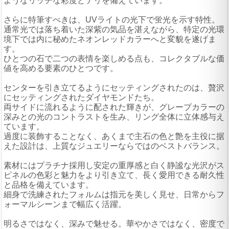
ようなリッチな彩度とテリを備えています。
さらに特筆すべきは、UVライトの光下で蛍光を示す特性。
通常光では落ち着いた深紫の気品を湛えながら、特定の光環
境下では内に秘めたネオンレッドカラーへと変貌を遂げま
す。
ひとつの石で二つの表情を楽しめる点も、コレクタブルな価
値を高める要素のひとつです。
センターを引き立てるようにセッティングされたのは、贅沢
にセッティングされたダイヤモンドたち。
両サイドに流れるように配された輝きが、グレープカラーの
深みとの光のコントラストを生み、リング全体に立体感与え
ています。
過度に装飾することなく、あくまで主石の色と艶を主役に据
えた設計は、上質なジュエリーならではのベストバランス。
素材にはプラチナ採用し安定の重厚感と白く静謐な光沢がス
ピネルの色彩と魅力をより引き立て、長く愛用できる耐久性
と品格を備えています。
細身で洗練されたフォルムは指元を美しく見せ、日常からフ
ォーマルシーンまで幅広く活躍。
明るさではなく、深みで魅せる。華やかさではなく、密度で