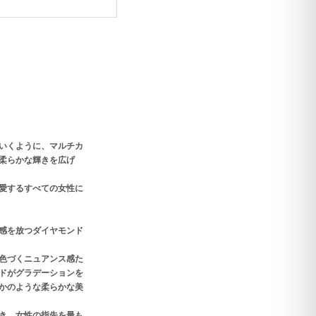
いくように、マルチカ
柔らかな輝きを広げ
愛するすべての女性に
感を放つダイヤモンド
色づくニュアンス感た
ドがグラデーションを
かのような柔らかな美
き、女性の指先を最も