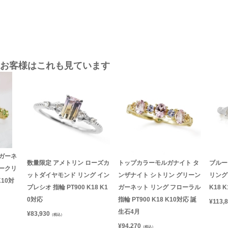
お客様はこれも見ています
ガーネ
数量限定 アメトリン ローズカ
トップカラーモルガナイト タ
ブルー
ークリ
ットダイヤモンド リング イン
ンザナイト シトリン グリーン
リング 
K10対
プレシオ 指輪 PT900 K18 K1
ガーネット リング フローラル
K18 
0対応
指輪 PT900 K18 K10対応 誕
¥
113,
生石4月
¥
83,930
（税込）
¥
94,270
（税込）