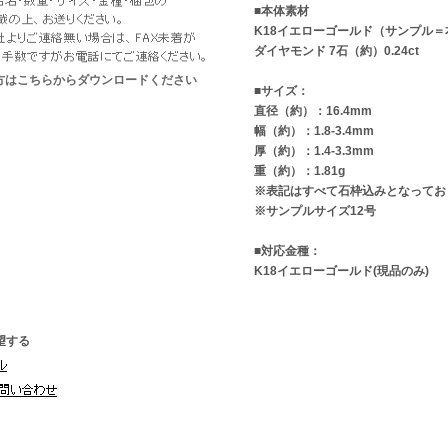
■本体素材
K18イエローゴールド（サンプル＝
ダイヤモンド 7石（約）0.24ct
な方はこちらからダウンロードください
■サイズ：
直径（約）：16.4mm
幅（約）：1.8-3.4mm
厚（約）：1.4-3.3mm
重（約）：1.81g
※表記はすべて石枠込みとなってお
※サンプルサイズ12号
■対応金種：
K18イエローゴールド(現品のみ)
望する