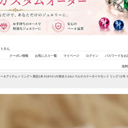
ストさん
クーポン情報
お気に入り一覧
マイページ
ログイン
パスワードをお
送料
リー＆アイテム
>
リング
> 限定1本 K18YG UV蛍光 0.24ct マルチカラーダイヤモンド リング 12