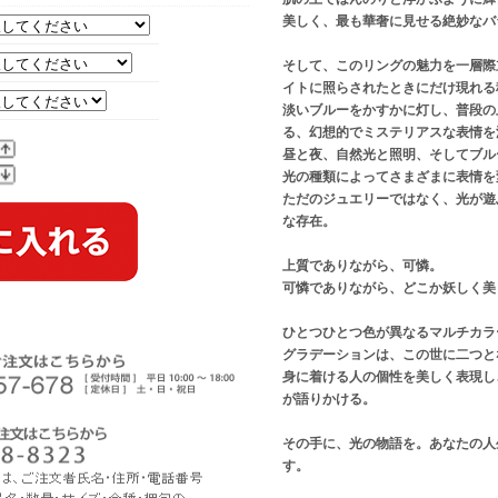
美しく、最も華奢に見せる絶妙なバ
そして、このリングの魅力を一層際
イトに照らされたときにだけ現れる
淡いブルーをかすかに灯し、普段の
る、幻想的でミステリアスな表情を
昼と夜、自然光と照明、そしてブル
光の種類によってさまざまに表情を
ただのジュエリーではなく、光が遊
な存在。
上質でありながら、可憐。
可憐でありながら、どこか妖しく美
ひとつひとつ色が異なるマルチカラ
グラデーションは、この世に二つと
身に着ける人の個性を美しく表現し
が語りかける。
その手に、光の物語を。あなたの人
す。