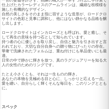
一切の妥協を許さず、熟練の職人が一本ずつ丹念に手作業で
仕上げたカラーレディスのアームラインは、繊細な枝模様を
施した有機的なデザイン。
自然の美しさをそのまま指に宿すような造形が、ロードクロ
サイトの色彩と見事に調和し、他にはない静かなる品格を醸
し出します。
ロードクロサイトはインカローズとも呼ばれ、愛と癒し、そ
して再生の意味を持つ石として知られています。
持つ者の心に優しさを取り戻し、自信と魅力を引き出すと言
われており、大切な自分自身への贈り物にぴったりの存在。
華奢で洗練されたフォルムは、重ね付けにも単品使いにも最
適。
日常の中で静かに輝きを放つ、真のラグジュアリーを知る大
人の女性のためのリングです。
たとえ小さくとも、それは一生ものの輝き。
あなたの本物を見極める目と心に、しっかりと応える一点。
愛を纏い、自分らしく輝くそんな毎日を、このリングととも
に。
スペック