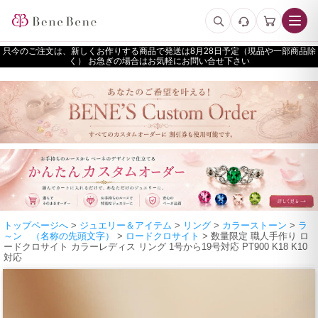
只今のご注文は、新しくお作りする商品で発送は
予定（現品や一部商品除
く） お急ぎの場合はお気軽にお問い合せ下さい
トップページへ
>
ジュエリー＆アイテム
>
リング
>
カラーストーン
>
ラ
～ン （名称の先頭文字）
>
ロードクロサイト
> 数量限定 職人手作り ロ
ードクロサイト カラーレディス リング 1号から19号対応 PT900 K18 K10
対応