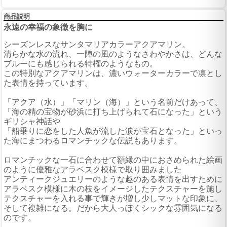
商品説明
永遠の幸福の象徴を胸に
シーズンレスなサンタマリアカラーアクアマリン。
清らかな水の流れ、一陣の風のようなさわやかさは、どんな
ブルーにも感じられる特権のようなもの。
この特別なアクアマリンは、濃いウォーターカラーで凛とし
た表情を持っています。
「アクア（水）」「マリン（海）」という名前だけあって、
「海の精の宝物が砂浜に打ち上げられて石になった」という
ギリシャ神話や
「船乗りに恋をした人魚が流した涙が宝石となった」といっ
た海にまつわるロマンチックな伝説もあります。
ロマンチックな一石に合わせて額縁の中におさめられた絵画
のように優雅なアラベスク模様で取り囲みました
アンティークジュエリーのような趣のある表情を出すために
アラベスク模様に木の枝をイメージしたテクスチャーを施し
テクスチャーを入れる事で輝きが増し少しマットな印象に、
そして複雑になる。だから大人っぽくシックな雰囲気になる
のです。