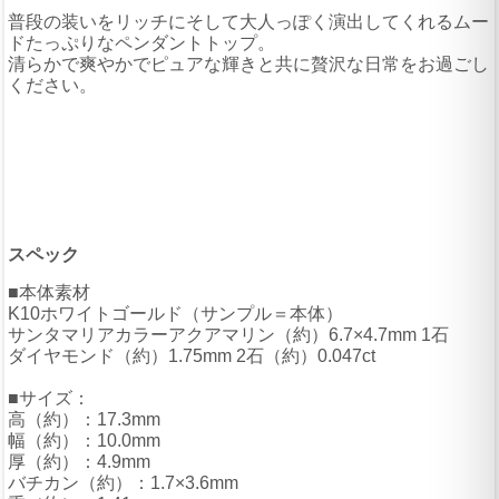
普段の装いをリッチにそして大人っぽく演出してくれるムー
ドたっぷりなペンダントトップ。
清らかで爽やかでピュアな輝きと共に贅沢な日常をお過ごし
ください。
スペック
■本体素材
K10ホワイトゴールド（サンプル＝本体）
サンタマリアカラーアクアマリン（約）6.7×4.7mm 1石
ダイヤモンド（約）1.75mm 2石（約）0.047ct
■サイズ：
高（約）：17.3mm
幅（約）：10.0mm
厚（約）：4.9mm
バチカン（約）：1.7×3.6mm