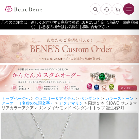
只今のご注文は、新しくお作りする商品で発送は
予定（現品や一部商品除
く） お急ぎの場合はお気軽にお問い合せ下さい
トップページへ
>
ジュエリー＆アイテム
>
ペンダント
>
カラーストーン
>
ア～オ （名称の先頭文字）
>
アクアマリン
> 限定１本 K10WG サンタマ
リアカラーアクアマリン ダイヤモンド ペンダントトップ 誕生石3月