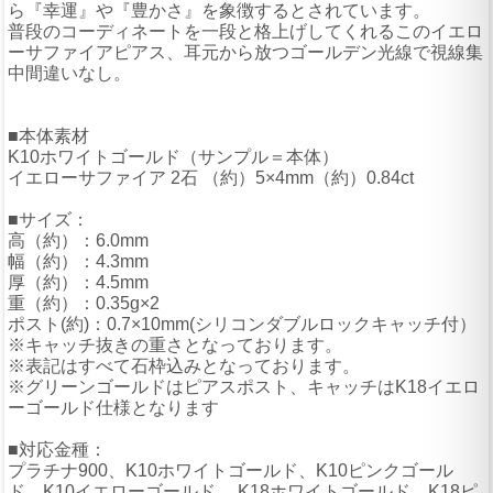
ら『幸運』や『豊かさ』を象徴するとされています。
普段のコーディネートを一段と格上げしてくれるこのイエロ
ーサファイアピアス、耳元から放つゴールデン光線で視線集
中間違いなし。
■本体素材
K10ホワイトゴールド（サンプル＝本体）
イエローサファイア 2石 （約）5×4mm（約）0.84ct
■サイズ：
高（約）：6.0mm
幅（約）：4.3mm
厚（約）：4.5mm
重（約）：0.35g×2
ポスト(約)：0.7×10mm(シリコンダブルロックキャッチ付）
※キャッチ抜きの重さとなっております。
※表記はすべて石枠込みとなっております。
※グリーンゴールドはピアスポスト、キャッチはK18イエロ
ーゴールド仕様となります
■対応金種：
プラチナ900、K10ホワイトゴールド、K10ピンクゴール
ド、K10イエローゴールド、 K18ホワイトゴールド、K18ピ