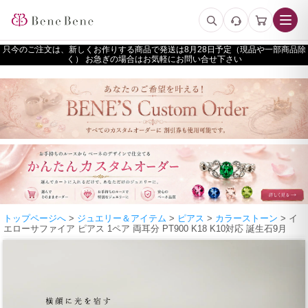
只今のご注文は、新しくお作りする商品で発送は
予定（現品や一部商品除
く） お急ぎの場合はお気軽にお問い合せ下さい
トップページへ
>
ジュエリー＆アイテム
>
ピアス
>
カラーストーン
> イ
エローサファイア ピアス 1ペア 両耳分 PT900 K18 K10対応 誕生石9月