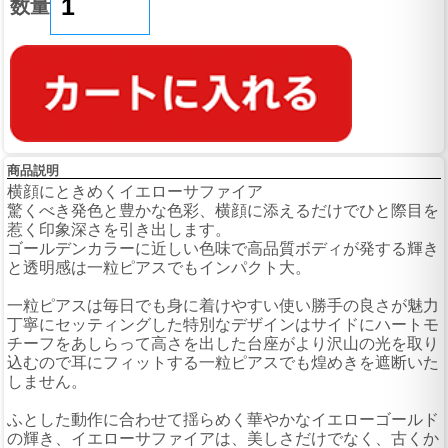
数量
商品説明
横顔にときめくイエローサファイア
驚くべき発色と豊かな色彩、横顔に添えるだけでひと際目を
惹く印象深さを引き出します。
ゴールデンカラーに近しい色味で高品質ボディが発する輝き
と透明感は一粒ピアスでもインパクト大。
一粒ピアスは毎日でも身に着けやすい使い勝手の良さが魅力
丁寧にセッティングした特別なデザインはサイドにハートモ
チーフをあしらって高さを出した台座がより沢山の光を取り
込むので耳にフィットする一粒ピアスでも煌めきを遮断いた
しません。
ふとした動作に合わせて揺らめく華やかなイエローゴールド
の輝き、イエローサファイアは、美しさだけでなく、古くか