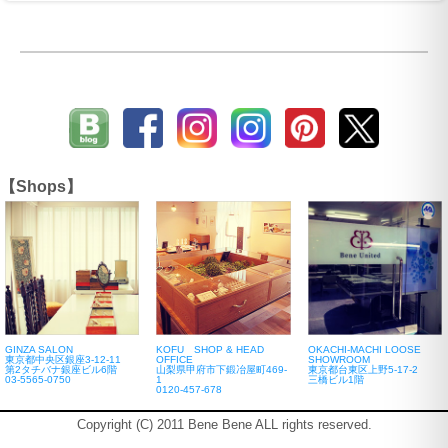
【Shops】
GINZA SALON
KOFU SHOP & HEAD
OKACHI-MACHI LOOSE
東京都中央区銀座3-12-11
OFFICE
SHOWROOM
第2タチバナ銀座ビル6階
山梨県甲府市下鍛冶屋町469-
東京都台東区上野5-17-2
03-5565-0750
1
三橋ビル1階
0120-457-678
Copyright (C) 2011 Bene Bene ALL rights reserved.