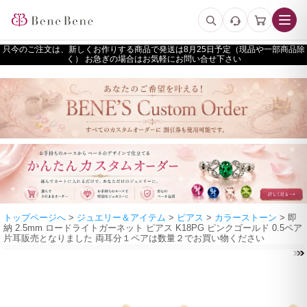
只今のご注文は、新しくお作りする商品で発送は
予定（現品や一部商品除
く） お急ぎの場合はお気軽にお問い合せ下さい
トップページへ
>
ジュエリー＆アイテム
>
ピアス
>
カラーストーン
> 即
納 2.5mm ロードライトガーネット ピアス K18PG ピンクゴールド 0.5ペア
片耳販売となりました 両耳分１ペアは数量２でお買い物ください