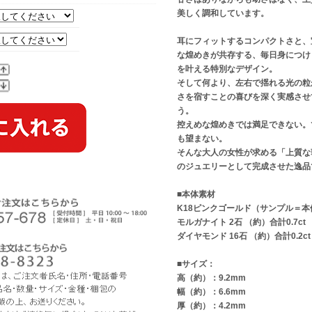
美しく調和しています。
耳にフィットするコンパクトさと、
な煌めきが共存する、毎日身につけ
を叶える特別なデザイン。
そして何より、左右で揺れる光の粒
さを宿すことの喜びを深く実感させ
う。
控えめな煌めきでは満足できない。
も望まない。
そんな大人の女性が求める「上質な
のジュエリーとして完成させた逸品
■本体素材
K18ピンクゴールド（サンプル＝本
モルガナイト 2石 （約）合計0.7ct
ダイヤモンド 16石 （約）合計0.2ct
■サイズ：
高（約）：9.2mm
幅（約）：6.6mm
厚（約）：4.2mm