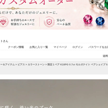
ストさん
クーポン情報
お気に入り一覧
マイページ
ログイン
パスワードをお
送料
リー＆アイテム
>
ピアス
>
カラーストーン
> 限定１ペア K18PG 0.7ct モルガナイト ペアシェイプ 0