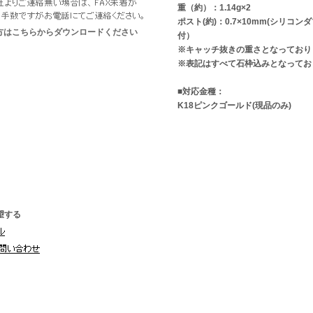
重（約）：1.14g×2
ポスト(約)：0.7×10mm(シリコ
な方はこちらからダウンロードください
付）
※キャッチ抜きの重さとなっており
※表記はすべて石枠込みとなってお
■対応金種：
K18ピンクゴールド(現品のみ)
望する