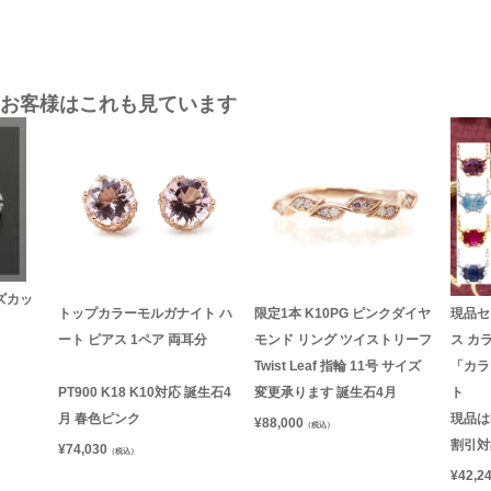
お客様はこれも見ています
ズカッ
トップカラーモルガナイト ハ
限定1本 K10PG ピンクダイヤ
現品セ
ート ピアス 1ペア 両耳分
モンド リング ツイストリーフ
ス カ
Twist Leaf 指輪 11号 サイズ
「カラ
PT900 K18 K10対応 誕生石4
変更承ります 誕生石4月
ト
月 春色ピンク
現品は
¥
88,000
（税込）
割引対象
¥
74,030
（税込）
¥
42,2