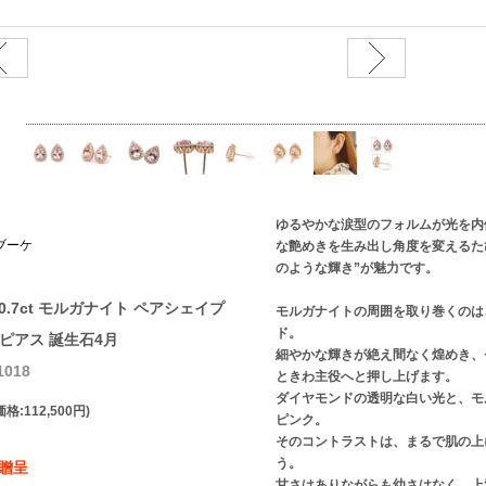
ゆるやかな涙型のフォルムが光を内
ブーケ
な艶めきを生み出し角度を変えるた
のような輝き”が魅力です。
 0.7ct モルガナイト ペアシェイプ
モルガナイトの周囲を取り巻くのは
ド。
ド ピアス 誕生石4月
細やかな輝きが絶え間なく煌めき、
018
ときわ主役へと押し上げます。
ダイヤモンドの透明な白い光と、モ
格:112,500円)
ピンク。
そのコントラストは、まるで肌の上
う。
】贈呈
甘さはありながらも幼さはなく、上