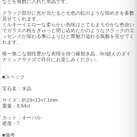
などを無数に入れた水晶です。
クラック部分に光が当たると七色の虹のような煌めきを多数
見せてくれます。
ミルキーイエローな柔らかい色味はとてもまろやかな色合い
でガラスの粉をぎゅっと閉じ込めたかのようなクラックのエ
ッセンスが加わる事によりひと際魅力溢れる風貌を見せてく
れます。
唯一無二な個性豊かな表情を持つ爆裂水晶、8ct超えのダイ
ナミックサイズで存分にお楽しみください。
■スペック
宝石名：水晶
サイズ：約18×13×7.1mm
重量：8.94ct
カット：オーバル
硬度：7
■備考