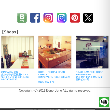
【Shops】
GINZA SALON
KOFU SHOP & HEAD
OKACHI-MACHI LOOSE
東京都中央区銀座3-12-11
OFFICE
SHOWROOM
第2タチバナ銀座ビル6階
山梨県甲府市下鍛冶屋町469-
東京都台東区上野5-17-2
03-5565-0750
1
三橋ビル1階
0120-457-678
Copyright (C) 2011 Bene Bene ALL rights reserved.