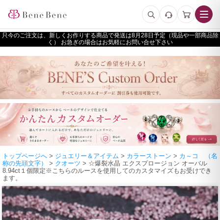
只今のご注文は、新しくお作りする商品で発送は
予定（現品や一部商品除
く） お急ぎの場合はお気軽にお問い合せ下さい
トップページへ
>
ジュエリー＆アイテム
>
カラーストーン
>
カ～コ （名
称の先頭文字）
>
クオーツ
> ☆爆裂水晶 エクスプロージョン オーバル
8.94ct１個限定※こちらのルースを使用してのカスタマイズもお受けでき
ます。