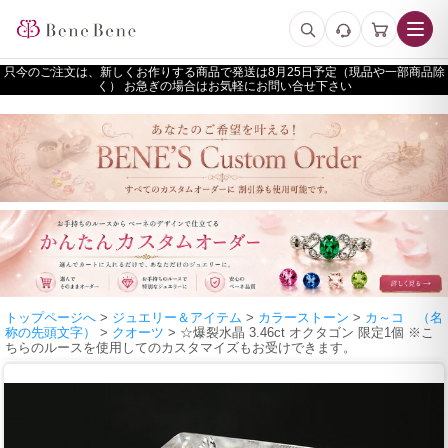
只今のご注文は、新しくお作りする商品で発送は
予定（現品や一部商品除
く） お急ぎの場合はお気軽にお問い合せ下さい
トップページへ
>
ジュエリー＆アイテム
>
カラーストーン
>
カ～コ （名
称の先頭文字）
>
クオーツ
> ☆爆裂水晶 3.46ct オクタゴン 限定1個 ※こ
ちらのルースを使用してのカスタマイズもお受けできます。