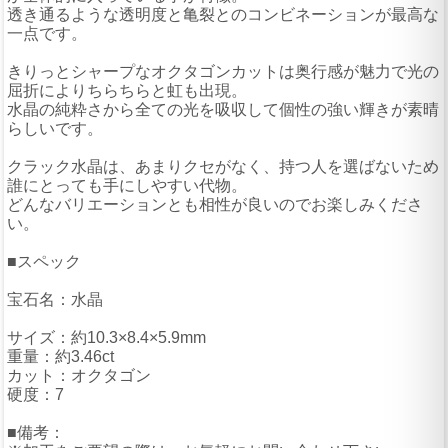
透き通るような透明度と亀裂とのコンビネーションが最高な
一点です。
きりっとシャープなオクタゴンカットは奥行感が魅力で光の
屈折によりちらちらと虹も出現。
水晶の純粋さから全ての光を吸収して個性の強い輝きが素晴
らしいです。
クラック水晶は、あまりクセがなく、持つ人を選ばないため
誰にとっても手にしやすい代物。
どんなバリエーションとも相性が良いのでお楽しみくださ
い。
■スペック
宝石名：水晶
サイズ：約10.3×8.4×5.9mm
重量：約3.46ct
カット：オクタゴン
硬度：7
■備考：