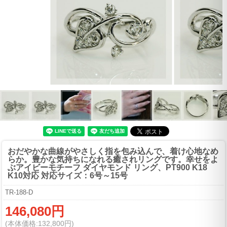
おだやかな曲線がやさしく指を包み込んで、着け心地なめ
らか。豊かな気持ちになれる癒されリングです。
幸せをよ
ぶアイビーモチーフ ダイヤモンド リング、PT900 K18
K10対応 対応サイズ：6号～15号
TR-188-D
146,080円
(本体価格:132,800円)