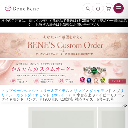
只今のご注文は、新しくお作りする商品で発送は
予定（現品や一部商品除
く） お急ぎの場合はお気軽にお問い合せ下さい
トップページへ
>
ジュエリー＆アイテム
>
リング
>
ダイヤモンド
>
ブリ
リアントカットダイヤモンド（ホワイト）
> 幸せをよぶアイビーモチーフ
ダイヤモンド リング、PT900 K18 K10対応 対応サイズ：6号～15号