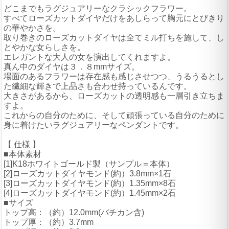
どこまでもラグジュアリーなクラシックフラワー。
すべてローズカットダイヤだけをあしらって胸元にとびきり
の華やかさを。
取り巻きのローズカットダイヤは全てミル打ちを施して、し
とやかな女らしさを。
エレガントな大人の女を演出してくれますよ。
真ん中のダイヤは３．８mmサイズ。
場面のあるフラワーは存在感も感じさせつつ、うるうるとし
た繊細な輝きで上品さも合わせ持っているんです。
大きさがあるから、ローズカットの透明感も一層引き立ちま
すよ。
これからの自分のために、そして頑張っている自分のために
身に着けたいラグジュアリーなペンダントです。
【 仕様 】
■本体素材
[1]K18ホワイトゴールド製（サンプル＝本体）
[2]ローズカットダイヤモンド(約）3.8mm×1石
[3]ローズカットダイヤモンド(約）1.35mm×8石
[4]ローズカットダイヤモンド(約）1.45mm×2石
■サイズ
トップ高：（約）12.0mm(バチカン含)
トップ厚：（約）3.7mm