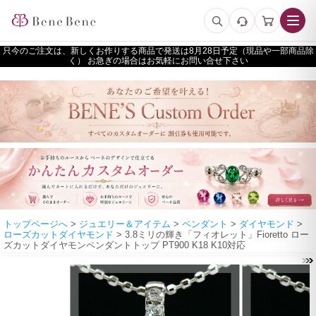
只今のご注文は、新しくお作りする商品で発送は
予定（現品や一部商品除
く） お急ぎの場合はお気軽にお問い合せ下さい
トップページへ
>
ジュエリー＆アイテム
>
ペンダント
>
ダイヤモンド
>
ローズカットダイヤモンド
> 3.8ミリの輝き「フィオレット」Fioretto ロー
ズカットダイヤモンペンダントトップ PT900 K18 K10対応