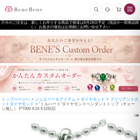
只今のご注文は、新しくお作りする商品で発送は
予定（現品や一部商品除
く） お急ぎの場合はお気軽にお問い合せ下さい
トップページへ
>
ジュエリー＆アイテム
>
ダイヤモンド
>
ブリリアントカ
ットダイヤモンド
> “ミルハート”ダイヤモンドペンダントトップ（チェー
ン無し） PT900 K18 K10対応