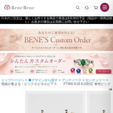
只今のご注文は、新しくお作りする商品で発送は
予定（現品や一部商品除
く） お急ぎの場合はお気軽にお問い合せ下さい
トップページへ
>
◆デザインから探す
>
アンティーク
>
センチュリー
>
視線が集まる！ピンクスピネルピアス PT900 K18 K10対応 春色ピンク