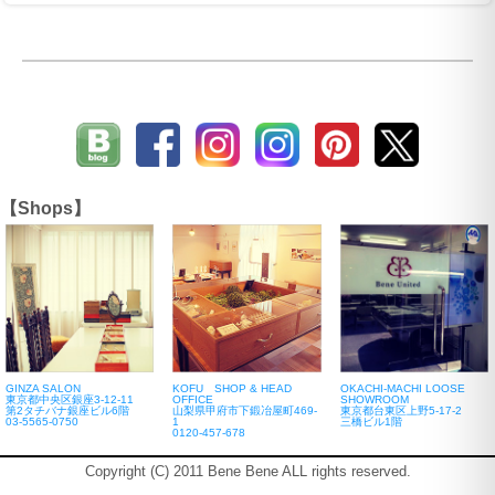
【Shops】
GINZA SALON
KOFU SHOP & HEAD
OKACHI-MACHI LOOSE
東京都中央区銀座3-12-11
OFFICE
SHOWROOM
第2タチバナ銀座ビル6階
山梨県甲府市下鍛冶屋町469-
東京都台東区上野5-17-2
03-5565-0750
1
三橋ビル1階
0120-457-678
Copyright (C) 2011 Bene Bene ALL rights reserved.