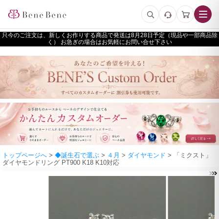
只今のご注文は、新しくお作りする商品で発送は
予定（現品や一部商品除
く） お急ぎの場合はお気軽にお問い合せ下さい
トップページへ
>
◆誕生石で選ぶ
>
４月
>
ダイヤモンド
> 「ミクスト」
ダイヤモンドリング PT900 K18 K10対応