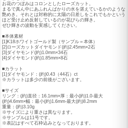
お花のつぼみはコロンとしたローズカット。
まるで真ん中にあふれんばかりの水を湛えているかのような
艶めき。それとは対称的に太陽の日差しをこれでもかという
ほど受け止め反射しているのが花びらの輝き。
ぜひ輝きの波動を実感してください。
■本体素材
[1]K18ホワイトゴールド製（サンプル＝本体）
[2]ローズカットダイヤモンド(約)2.45mm×2石
[3]ダイヤモンド(約)1.0mm×34石
[4]ダイヤモンド(約)1.85mm×8石
■カラット
[1]ダイヤモンド：(約)0.43（44石）ct
※カラットは多少の前後がございます。
■サイズ
リング：(約)直径：16.1mm×厚：最小(約)1.0-最大
(約)4.6mm×幅：最小(約)1.6mm-最大(約)8.2mm
重量：(約)3.10g
※サイズにより重さは異なります。
※サンプルは11号です。
※表記はすべて石枠込みとなっております。