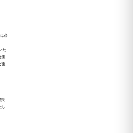
）は必
いた
は宝
ど宝
照明
たし