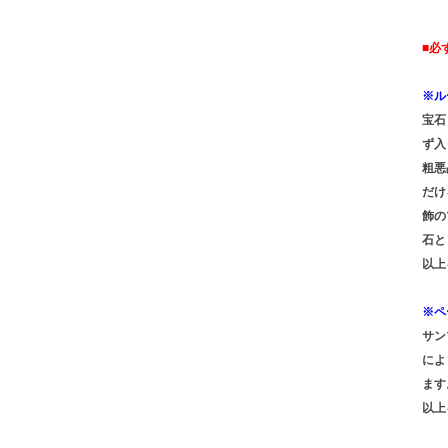
■必
※ル
宝石
ず入
粗悪
だけ
飾の
石と
以上
※ペ
サン
によ
ます
以上