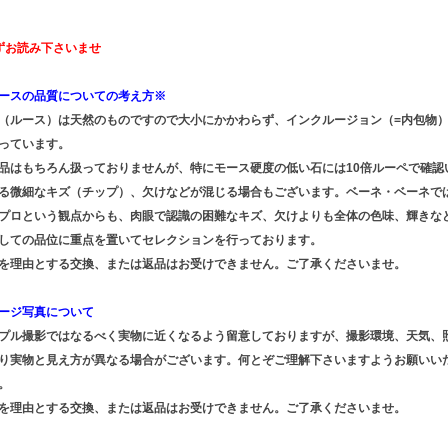
ずお読み下さいませ
ースの品質についての考え方※
（ルース）は天然のものですので大小にかかわらず、インクルージョン（=内包物
っています。
品はもちろん扱っておりませんが、特にモース硬度の低い石には10倍ルーペで確認
る微細なキズ（チップ）、欠けなどが混じる場合もございます。ベーネ・ベーネで
プロという観点からも、肉眼で認識の困難なキズ、欠けよりも全体の色味、輝きな
しての品位に重点を置いてセレクションを行っております。
を理由とする交換、または返品はお受けできません。ご了承くださいませ。
ージ写真について
プル撮影ではなるべく実物に近くなるよう留意しておりますが、撮影環境、天気、
り実物と見え方が異なる場合がございます。何とぞご理解下さいますようお願いい
。
を理由とする交換、または返品はお受けできません。ご了承くださいませ。