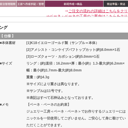
ング
【 仕様 】
■本体素材
[1]K18イエローゴールド製（サンプル＝本体）
[2]アメシスト・コンケイブバフトップカット(約)8.0mm×1石
[3]ローズクォーツ・カボション(約)5.0mm×1石
■サイズ
リング：(約)直径：16.2mm×厚：最小(約）1.3-最大(約)6.2mm×
幅：最小(約)1.7mm-最大(約)8.0mm
重量：(約)4.3g
※サイズにより重さは異なります。
※サンプルは11号です。
※表記はすべて石枠込みとなっております。
■メモ
【ベーネ・ベーネのお約束】
ジュエリー工房＜ベーネ・ベーネ＞でお作りするジュエリーには
ニッケルを一切使用してございません。ご安心して身に着けてい
ただくことができます。