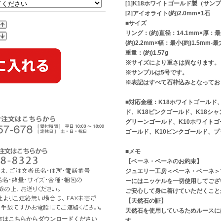
[1]K18ホワイトゴールド製（サン
[2]アイオライト(約)2.0mm×1石
■サイズ
リング：(約)直径：14.1mm×厚：最小
(約)2.2mm×幅：最小(約)1.5mm-最
重量：(約)1.57g
※サイズにより重さは異なります。
※サンプルは5号です。
※表記はすべて石枠込みとなってお
■対応金種：K18ホワイトゴールド
ド、K18ピンクゴールド、K18シャ
グリーンゴールド、K10ホワイトゴ
ゴールド、K10ピンクゴールド、プ
■メモ
【ベーネ・ベーネのお約束】
ジュエリー工房＜ベーネ・ベーネ＞
ーにはニッケルを一切使用してござ
ご安心して身に着けていただくこと
【天然石の証】
天然石を使用しているためルースに
な方はこちらからダウンロードください
す。