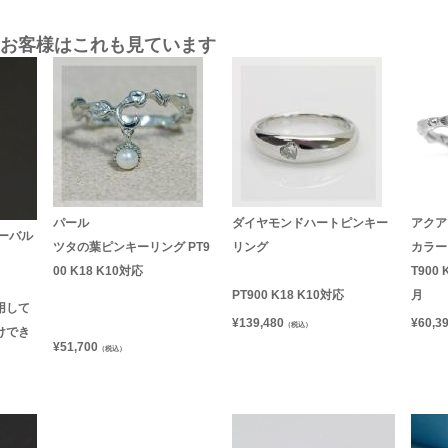
お客様はこれも見ています
パール
ダイヤモンドハートピンキー
アクア
ーバル
ツタの葉ピンキーリング PT9
リング
カラー
00 K18 K10対応
T900
PT900 K18 K10対応
月
用して
¥
139,480
¥
60,3
（税込）
けでき
¥
51,700
（税込）