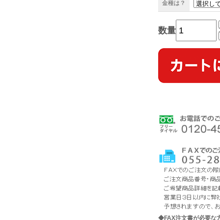
金種は？
数量
◆FAX注文書が必要