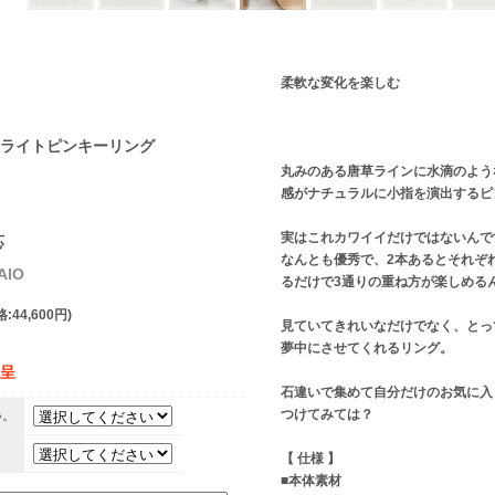
柔軟な変化を楽しむ
ライトピンキーリング
丸みのある唐草ラインに水滴のよう
感がナチュラルに小指を演出するピ
実はこれカワイイだけではないんで
応
なんとも優秀で、2本あるとそれぞ
AIO
るだけで3通りの重ね方が楽しめる
:44,600円)
見ていてきれいなだけでなく、とっ
夢中にさせてくれるリング。
贈呈
石違いで集めて自分だけのお気に入
つけてみては？
い。
。
【 仕様 】
■本体素材