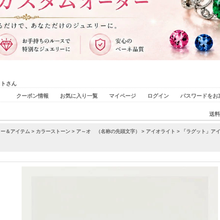
ストさん
クーポン情報
お気に入り一覧
マイページ
ログイン
パスワードをお
送料
リー＆アイテム
>
カラーストーン
>
ア～オ （名称の先頭文字）
>
アイオライト
> 「ラグット」ア