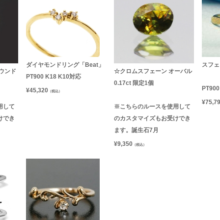
ダイヤモンドリング「Beat」
スフェ
ウンド
☆クロムスフェーン オーバル
PT900 K18 K10対応
0.17ct 限定1個
PT90
¥
45,320
（税込）
¥
75,7
用して
※こちらのルースを使用して
けでき
のカスタマイズもお受けでき
ます。誕生石7月
¥
9,350
（税込）