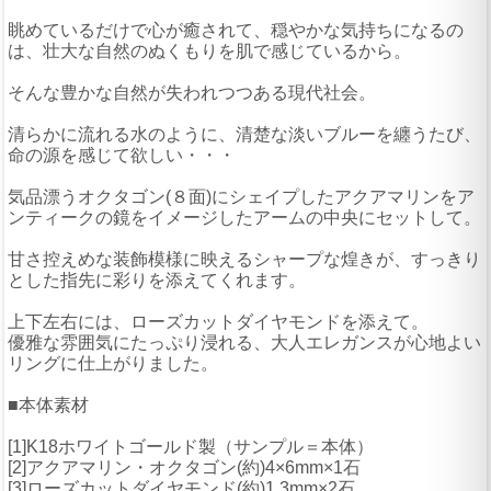
眺めているだけで心が癒されて、穏やかな気持ちになるの
は、壮大な自然のぬくもりを肌で感じているから。
そんな豊かな自然が失われつつある現代社会。
清らかに流れる水のように、清楚な淡いブルーを纏うたび、
命の源を感じて欲しい・・・
気品漂うオクタゴン(８面)にシェイプしたアクアマリンをア
ンティークの鏡をイメージしたアームの中央にセットして。
甘さ控えめな装飾模様に映えるシャープな煌きが、すっきり
とした指先に彩りを添えてくれます。
上下左右には、ローズカットダイヤモンドを添えて。
優雅な雰囲気にたっぷり浸れる、大人エレガンスが心地よい
リングに仕上がりました。
■本体素材
[1]K18ホワイトゴールド製（サンプル＝本体）
[2]アクアマリン・オクタゴン(約)4×6mm×1石
[3]ローズカットダイヤモンド(約)1.3mm×2石