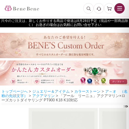
只今のご注文は、新しくお作りする商品で発送は
予定（現品や一部商品除
く） お急ぎの場合はお気軽にお問い合せ下さい
トップページへ
>
ジュエリー＆アイテム
>
カラーストーン
>
ア～オ （名
称の先頭文字）
>
アクアマリン
> 「アール リーニュ」アクアマリン×ロ
ーズカットダイヤリング PT900 K18 K10対応