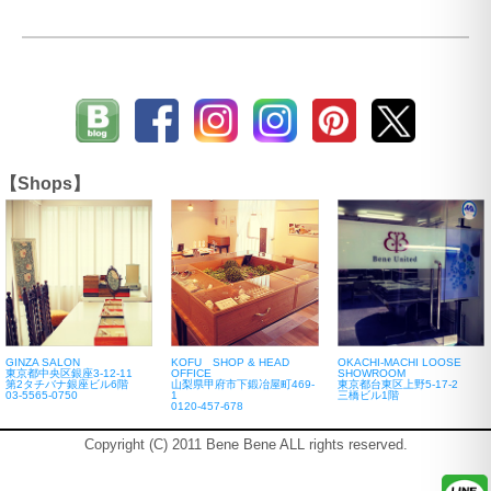
【Shops】
GINZA SALON
KOFU SHOP & HEAD
OKACHI-MACHI LOOSE
東京都中央区銀座3-12-11
OFFICE
SHOWROOM
第2タチバナ銀座ビル6階
山梨県甲府市下鍛冶屋町469-
東京都台東区上野5-17-2
03-5565-0750
1
三橋ビル1階
0120-457-678
Copyright (C) 2011 Bene Bene ALL rights reserved.