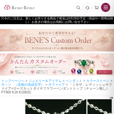
只今のご注文は、新しくお作りする商品で発送は
予定（現品や一部商品除
く） お急ぎの場合はお気軽にお問い合せ下さい
トップページへ
>
ジュエリー＆アイテム
>
ペンダント
>
カラーストーン
>
サ～ソ （名称の先頭文字）
>
サファイア
> 「ミモザ」レディッシュサフ
ァイア×ローズカットダイヤフラワーペンダントトップ（チェーン無し）
PT900 K18 K10対応