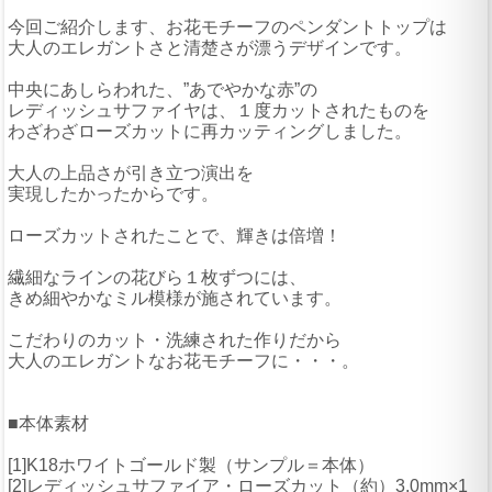
今回ご紹介します、お花モチーフのペンダントトップは
大人のエレガントさと清楚さが漂うデザインです。
中央にあしらわれた、”あでやかな赤”の
レディッシュサファイヤは、１度カットされたものを
わざわざローズカットに再カッティングしました。
大人の上品さが引き立つ演出を
実現したかったからです。
ローズカットされたことで、輝きは倍増！
繊細なラインの花びら１枚ずつには、
きめ細やかなミル模様が施されています。
こだわりのカット・洗練された作りだから
大人のエレガントなお花モチーフに・・・。
■本体素材
[1]K18ホワイトゴールド製（サンプル＝本体）
[2]レディッシュサファイア・ローズカット（約）3.0mm×1