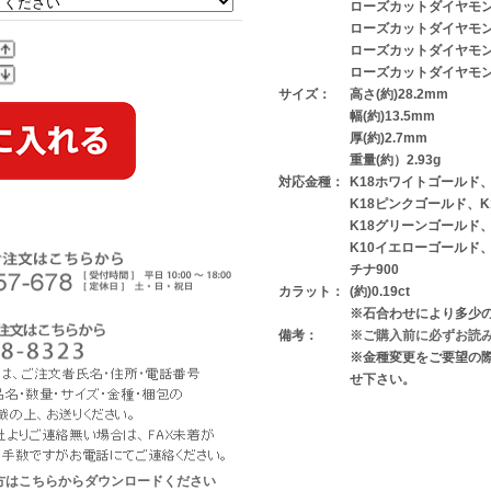
ローズカットダイヤモンド
ローズカットダイヤモンド
ローズカットダイヤモンド
ローズカットダイヤモンド
サイズ：
高さ(約)28.2mm
幅(約)13.5mm
厚(約)2.7mm
重量(約）2.93g
対応金種：
K18ホワイトゴールド
K18ピンクゴールド、
K18グリーンゴールド
K10イエローゴールド
チナ900
カラット：
(約)0.19ct
※石合わせにより多少
備考：
※ご購入前に必ずお読
※金種変更をご要望の
せ下さい。
な方はこちらからダウンロードください