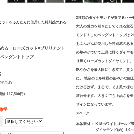
2種類のダイヤモンドが奏でるハー
カットをふんだんに使用した特別感のある
大人の魅力を引きだしてくれる宝石
。
モンド！このペンダントトップは２
をふんだんに使用した特別感のある
める」ローズカット×ブリリアント
の華やかでいて上品に輝くダイヤモ
ペンダントトップ
り輝くローズカットダイヤモンド。
艶やかさを最大限に引き立て、貴女
応
に。 地金のミル模様の細やかな細
RSD-D
だけるはず。まるで、そよ風の様な
格:117,500円)
漂わせます。大きくても上品さを失
ザインになっています。
】贈呈
スペック
。
本体素材：
K18ホワイトゴールド
ダイヤモンド(約）1.0m