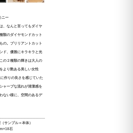
モニー
は、なんと言ってもダイヤ
種類のダイヤモンドカット
もの。ブリリアントカット
ンド、優雅にキラキラと光
この２種類の輝きは大人の
をより艶ある美しい女性
工に作りの良さを感じていた
シャープな流れが清潔感を
わない様に、空間のあるデ
製（サンプル＝本体）
m×18石