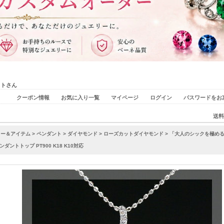
ストさん
クーポン情報
お気に入り一覧
マイページ
ログイン
パスワードをお
送料
リー＆アイテム
>
ペンダント
>
ダイヤモンド
>
ローズカットダイヤモンド
> 「大人のシックを極め
ントトップ PT900 K18 K10対応