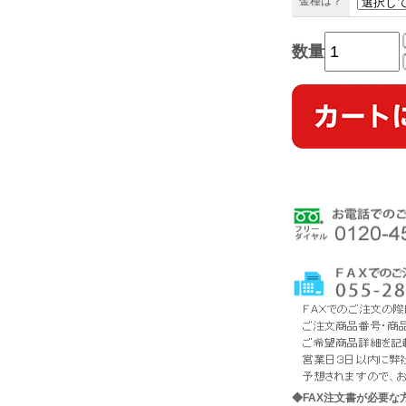
金種は？
数量
◆FAX注文書が必要