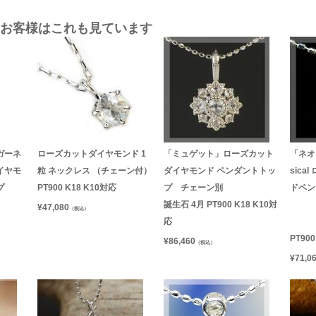
お客様はこれも見ています
ガーネ
ローズカットダイヤモンド 1
「ミュゲット」ローズカット
「ネオ
イヤモ
粒 ネックレス （チェーン付）
ダイヤモンド ペンダントトッ
sic
ップ
PT900 K18 K10対応
プ チェーン別
ドペン
誕生石 4月 PT900 K18 K10対
¥
47,080
（税込）
応
PT90
¥
86,460
（税込）
¥
71,0