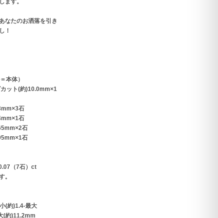
します。
あなたのお洒落を引き
し！
ル＝本体）
ット(約)10.0mm×1
3mm×3石
4mm×1石
65mm×2石
95mm×1石
.07（7石）ct
す。
(約)1.4-最大
大(約)11.2mm