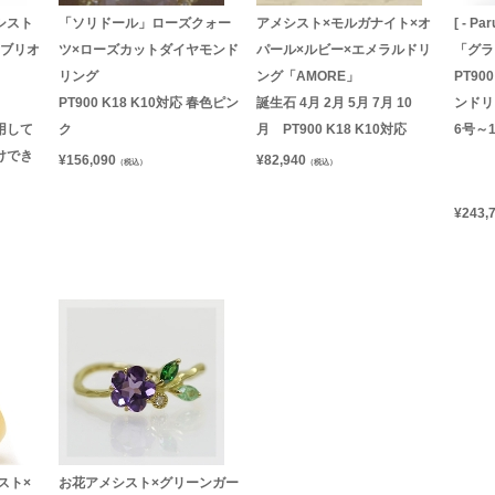
メシスト
「ソリドール」ローズクォー
アメシスト×モルガナイト×オ
[ - Pa
 ブリオ
ツ×ローズカットダイヤモンド
パール×ルビー×エメラルドリ
「グラ
リング
ング「AMORE」
PT9
PT900 K18 K10対応 春色ピン
誕生石 4月 2月 5月 7月 10
ンドリ
用して
ク
月 PT900 K18 K10対応
6号～
けでき
¥
156,090
¥
82,940
（税込）
（税込）
¥
243,
スト×
お花アメシスト×グリーンガー