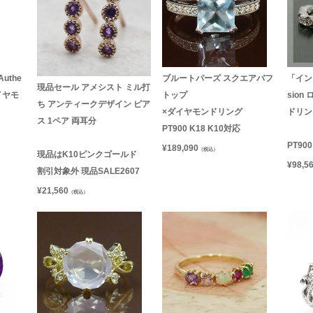
uthe
ブルートパーズ スクエアバフ
「イン
現品セール アメシスト ミル打
イヤモ
トップ
sio
ち アンティークデザイン ピア
×ダイヤモンドリング
ドリン
ス 1ペア 両耳分
PT900 K18 K10対応
PT90
¥
189,090
（税込）
現品はK10ピンクゴールド
¥
98,5
割引対象外 現品SALE2607
¥
21,560
（税込）