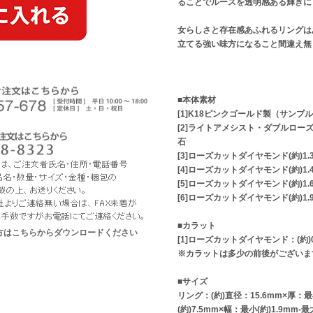
ることでルースを透明感ある輝きに
女らしさと存在感あふれるリングは
立てる強い味方になること間違え無
■本体素材
[1]K18ピンクゴールド製（サンプ
[2]ライトアメシスト・ダブルローズカ
石
[3]ローズカットダイヤモンド(約)1.
[4]ローズカットダイヤモンド(約)1.
[5]ローズカットダイヤモンド(約)1.
[6]ローズカットダイヤモンド(約)1.
■カラット
な方はこちらからダウンロードください
[1]ローズカットダイヤモンド：(約)0
※カラットは多少の前後がございま
■サイズ
リング：(約)直径：15.6mm×厚：最小
(約)7.5mm×幅：最小(約)1.9mm-最