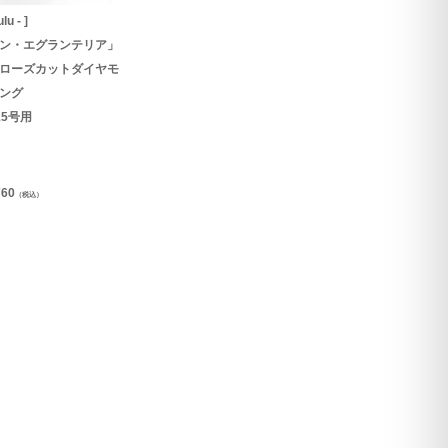
rulu - ]
ン・エグランテリア」
00ローズカットダイヤモ
ング
15号用
760
（税込）