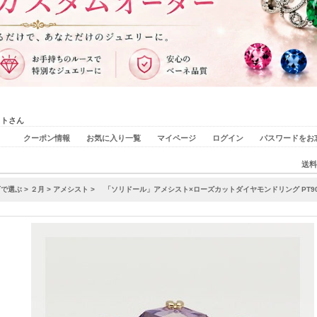
ストさん
クーポン情報
お気に入り一覧
マイページ
ログイン
パスワードをお
送料
石で選ぶ
>
２月
>
アメシスト
> 「ソリドール」アメシスト×ローズカットダイヤモンドリング PT900 