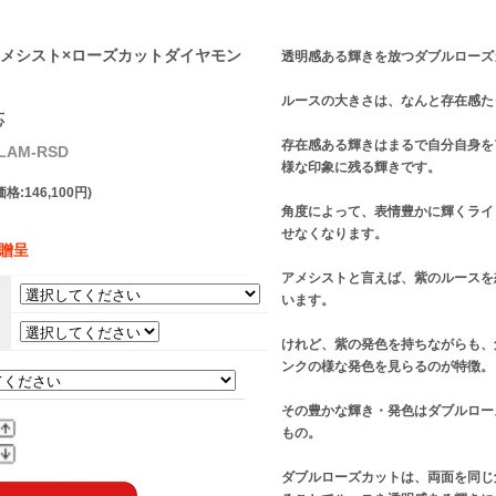
メシスト×ローズカットダイヤモン
透明感ある輝きを放つダブルローズ
ルースの大きさは、なんと存在感た
応
存在感ある輝きはまるで自分自身を
LAM-RSD
様な印象に残る輝きです。
格:146,100円)
角度によって、表情豊かに輝くライ
せなくなります。
】贈呈
アメシストと言えば、紫のルースを
います。
。
けれど、紫の発色を持ちながらも、
ンクの様な発色を見らるのが特徴。
その豊かな輝き・発色はダブルロー
もの。
ダブルローズカットは、両面を同じ