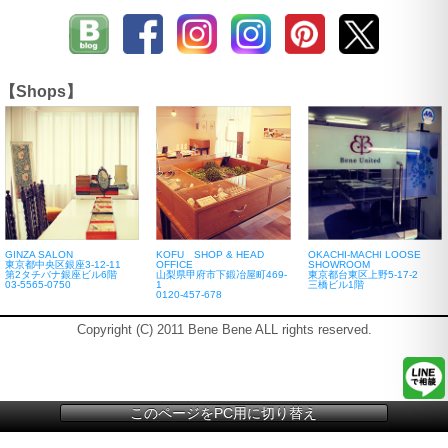
【Shops】
GINZA SALON
KOFU SHOP & HEAD
OKACHI-MACHI LOOSE
東京都中央区銀座3-12-11
OFFICE
SHOWROOM
第2タチバナ銀座ビル6階
山梨県甲府市下鍛冶屋町469-
東京都台東区上野5-17-2
03-5565-0750
1
三橋ビル1階
0120-457-678
Copyright (C) 2011 Bene Bene ALL rights reserved.
このページをPC用に切り替え