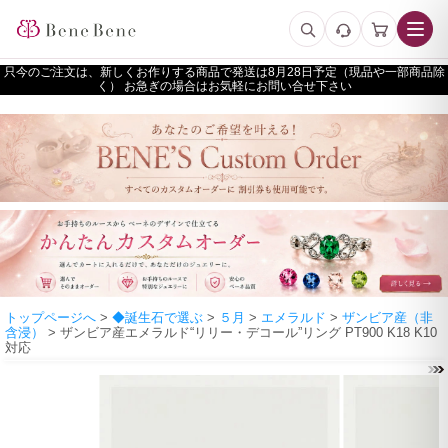
只今のご注文は、新しくお作りする商品で発送は
予定（現品や一部商品除
く） お急ぎの場合はお気軽にお問い合せ下さい
トップページへ
>
◆誕生石で選ぶ
>
５月
>
エメラルド
>
ザンビア産（非
含浸）
> ザンビア産エメラルド“リリー・デコール”リング PT900 K18 K10
対応