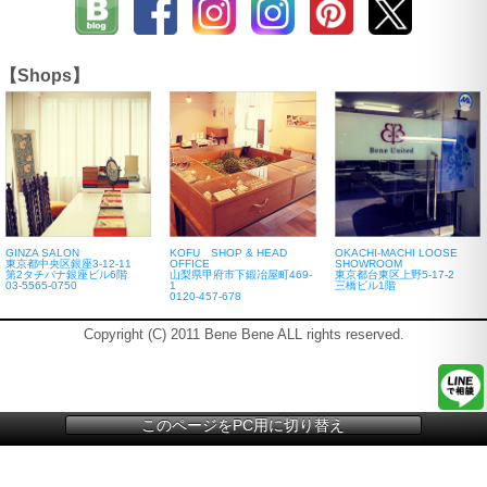
【Shops】
GINZA SALON
KOFU SHOP & HEAD
OKACHI-MACHI LOOSE
東京都中央区銀座3-12-11
OFFICE
SHOWROOM
第2タチバナ銀座ビル6階
山梨県甲府市下鍛冶屋町469-
東京都台東区上野5-17-2
03-5565-0750
1
三橋ビル1階
0120-457-678
Copyright (C) 2011 Bene Bene ALL rights reserved.
このページをPC用に切り替え