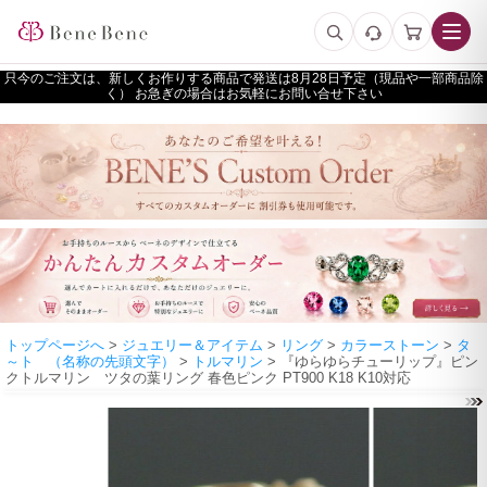
只今のご注文は、新しくお作りする商品で発送は
予定（現品や一部商品除
く） お急ぎの場合はお気軽にお問い合せ下さい
トップページへ
>
ジュエリー＆アイテム
>
リング
>
カラーストーン
>
タ
～ト （名称の先頭文字）
>
トルマリン
> 『ゆらゆらチューリップ』ピン
クトルマリン ツタの葉リング 春色ピンク PT900 K18 K10対応