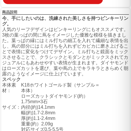
商品説明
今、手にしたいのは、洗練された美しさを持つピンキーリン
グ。
人気のリーフデザインはピンキーリングにもオススメです。
3枚の葉っぱの間に蔦をイメージした優雅な模様を描きまし
た。葉っぱの縁にはミル打ちの細工を入れて繊細な表情を出
し、蔦の部分にはミル打ちを入れずピカピカに磨き上げるこ
とで表情に変化をつけてデザイン。ミル打ちと鏡面をミック
スさせることで、クラシックとモダンとがミックスされてカ
ジュアルにもあわせやすい表情が生まれます。ダイヤモンド
はローズカットを選び、葉や蔦の上でキラキラときらめく朝
露のようなイメージに仕上げています。
スペック
本体素
K18ホワイトゴールド製（サンプル＝
材：
本体）
ローズカットダイヤモンド(約）
1.75mm×3石
サイズ：
内径(約)14.1mm
幅(約)1.7-2.8mm
厚(約)1.1-2.4mm
重量(約）2.09g
対応サイズ0.5-5.5号