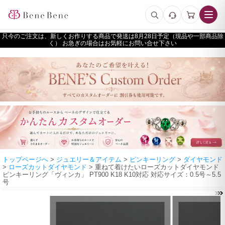
只今のご注文は、新しくお作りする商品で発送は
予定（現品や一部商品除
く） お急ぎの場合はお気軽にお問い合せ下さい
トップページへ
>
ジュエリー＆アイテム
>
ピンキーリング
>
ダイヤモンド
>
ローズカットダイヤモンド
> 重ねて着けたいローズカットダイヤモンド
ピンキーリング「ヴィンカ」 PT900 K18 K10対応 対応サイズ：0.5号～5.5
号