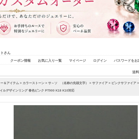
ストさん
クーポン情報
お気に入り一覧
マイページ
ログイン
パスワードをお
送料
リー＆アイテム
>
カラーストーン
>
サ～ソ （名称の先頭文字）
>
サファイア
>
ピンクサファイア
デザインリング 春色ピンク PT900 K18 K10対応