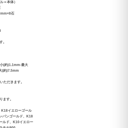
プル＝本体）
石
3mm×8石
t
す。
(約)1.1mm-最大
大(約)7.5mm
ていただきます。
ります。
、K18イエローゴール
ンパンゴールド、K18
ールド、K10イエロー
ラチナ900