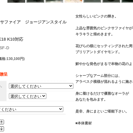
女性らしいピンクの輝き。
サファイア ジョージアンスタイル
上品な雰囲気のピンクサファイヤが
キラキラと煌めきます。
K18 K10対応
花びらの様にセッティングされた周
SF-D
ブリリアントダイヤモンド。
格:130,100円)
鮮やかな発色がまるで本物の花のよ
】贈呈
シャープなアーム部分には、
アラベスク模様が流れるように施さ
い。
身に着けるだけで優雅なオーラが
。
あなたを包みます。
是非、身にまといご堪能下さい。
■本体素材