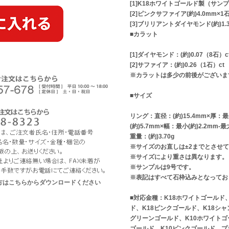
[1]K18ホワイトゴールド製（サン
[2]ピンクサファイア(約)4.0mm×1
[3]ブリリアントダイヤモンド(約)1.
■カラット
[1]ダイヤモンド：(約)0.07（8石）c
[2]サファイア：(約)0.26（1石）ct
※カラットは多少の前後がございま
■サイズ
リング：直径：(約)15.4mm×厚：最小
(約)5.7mm×幅：最小(約)2.2mm-最
重量：(約)3.70g
※サイズのお直しは±2までとさせ
※サイズにより重さは異なります。
※サンプルは9号です。
※表記はすべて石枠込みとなってお
な方はこちらからダウンロードください
■対応金種：K18ホワイトゴールド
ド、K18ピンクゴールド、K18シャ
グリーンゴールド、K10ホワイトゴ
ゴールド、K10ピンクゴールド、プ