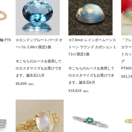
 PT9
☆ロンドンブルートパーズ オ
☆7.9mm レインボームーンス
「フレ
ーバル 3.98ct 限定1個
トーン ラウンド カボション 1.
カラー
71ct 限定1個
トカッ
※こちらのルースを使用して
グ
のカスタマイズもお受けでき
※こちらのルースを使用して
PT90
ます。誕生石11月
のカスタマイズもお受けでき
¥
91,7
ます。誕生石6月
¥
6,600
（税込）
¥
18,810
（税込）