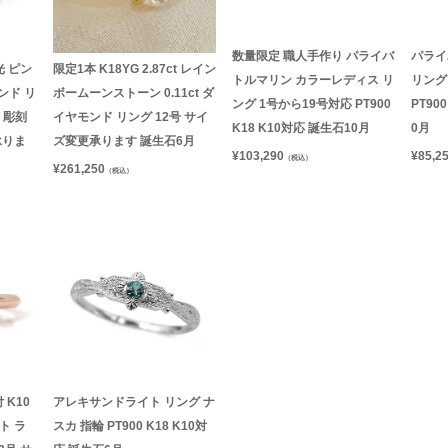
数量限定 職人手作り パライバ
パライ
光 ピン
限定1本 K18YG 2.87ct レイン
トルマリン カラーレディス リ
リング 
ンド リ
ボームーンストーン 0.11ct ダ
ング 1号から19号対応 PT900
PT90
 彫刻
イヤモンド リング 12号 サイ
K18 K10対応 誕生石10月
0月
承りま
ズ変更承ります 誕生石6月
¥
103,290
¥
85,2
（税込）
¥
261,250
（税込）
 K10
アレキサンドライト リング ナ
イト ラ
スカ 指輪 PT900 K18 K10対