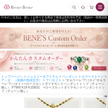
只今のご注文は、新しくお作りする商品で発送は
予定（現品や一部商品除
く） お急ぎの場合はお気軽にお問い合せ下さい
トップページへ
>
ジュエリー＆アイテム
>
ペンダント
>
カラーストーン
>
ア～オ （名称の先頭文字）
>
アパタイト
> “オルラーレ”アパタイ“オルラ
ーレ”アパタイト×ローズカットダイヤモンドペンダントトップ（チェーン
無し） PT900 K18 K10対応 ×ローズカットダイヤモンドペンダントトッ
プ（チェーン無し）