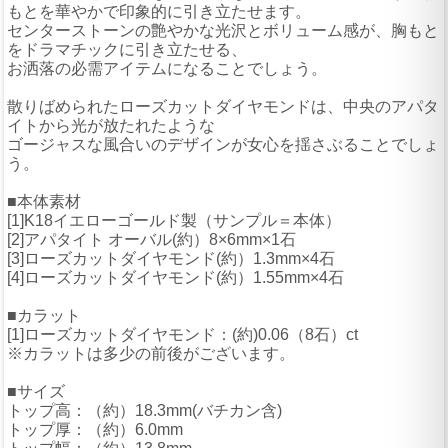
もとを華やかで印象的に引き立たせます。
センターストーンの艶やかな光沢とボリューム感が、胸もと
をドラマチックに引き立たせる、
お洒落の必需アイテムになることでしょう。
散りばめられたローズカットダイヤモンドは、中央のアパタ
イトから光が放たれたような
ゴージャスな風合いのデザインが女心を揺さぶることでしょ
う。
■本体素材
[1]K18イエローゴールド製（サンプル＝本体）
[2]アパタイト オーバル(約）8×6mm×1石
[3]ローズカットダイヤモンド(約）1.3mm×4石
[4]ローズカットダイヤモンド(約）1.55mm×4石
■カラット
[1]ローズカットダイヤモンド：(約)0.06（8石）ct
※カラットは多少の前後がございます。
■サイズ
トップ高：（約）18.3mm(バチカン含)
トップ厚：（約）6.0mm