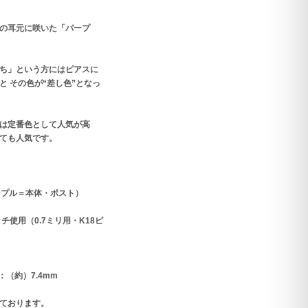
の耳元に咲いた「パープ
ち」という方にはピアスに
 その色が“差し色”となっ
は定番色として人気が高
ても人気です。
サンプル＝本体・ポスト）
チ使用（0.7ミリ用・K18ピ
：（約）7.4mm
ております。