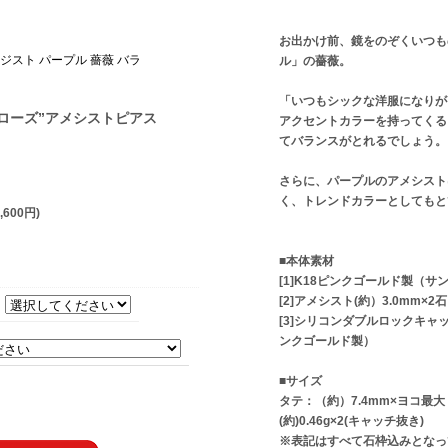
お出かけ前、鏡をのぞくいつも
メジスト パープル 薔薇 バラ
ル」の薔薇。
「いつもシックな洋服になりが
・ローズ”アメシストピアス
アクセントカラーを持ってくると
てバランスがとれるでしょう。
さらに、パープルのアメシスト
く、トレンドカラーとしてもと
,600円)
■本体素材
[1]K18ピンクゴールド製（
[2]アメシスト(約）3.0mm×2石
[3]シリコンダブルロックキャッ
ンクゴールド製）
■サイズ
タテ：（約）7.4mm×ヨコ最大
(約)0.46g×2(キャッチ抜き)
※表記はすべて石枠込みとなっ