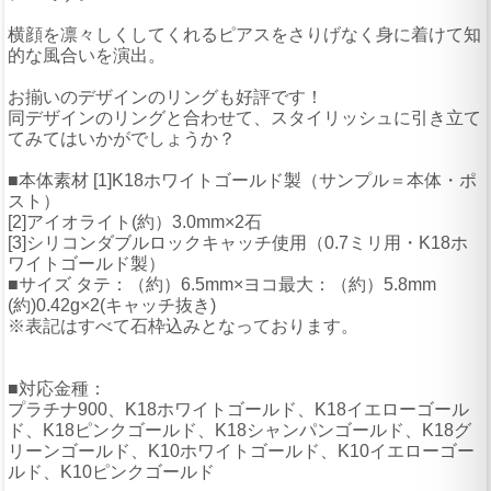
横顔を凛々しくしてくれるピアスをさりげなく身に着けて知
的な風合いを演出。
お揃いのデザインのリングも好評です！
同デザインのリングと合わせて、スタイリッシュに引き立て
てみてはいかがでしょうか？
■本体素材 [1]K18ホワイトゴールド製（サンプル＝本体・ポ
スト）
[2]アイオライト(約）3.0mm×2石
[3]シリコンダブルロックキャッチ使用（0.7ミリ用・K18ホ
ワイトゴールド製）
■サイズ タテ：（約）6.5mm×ヨコ最大：（約）5.8mm
(約)0.42g×2(キャッチ抜き)
※表記はすべて石枠込みとなっております。
■対応金種：
プラチナ900、K18ホワイトゴールド、K18イエローゴール
ド、K18ピンクゴールド、K18シャンパンゴールド、K18グ
リーンゴールド、K10ホワイトゴールド、K10イエローゴー
ルド、K10ピンクゴールド