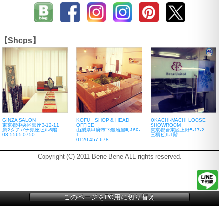
【Shops】
GINZA SALON
KOFU SHOP & HEAD
OKACHI-MACHI LOOSE
東京都中央区銀座3-12-11
OFFICE
SHOWROOM
第2タチバナ銀座ビル6階
山梨県甲府市下鍛冶屋町469-
東京都台東区上野5-17-2
03-5565-0750
1
三橋ビル1階
0120-457-678
Copyright (C) 2011 Bene Bene ALL rights reserved.
このページをPC用に切り替え