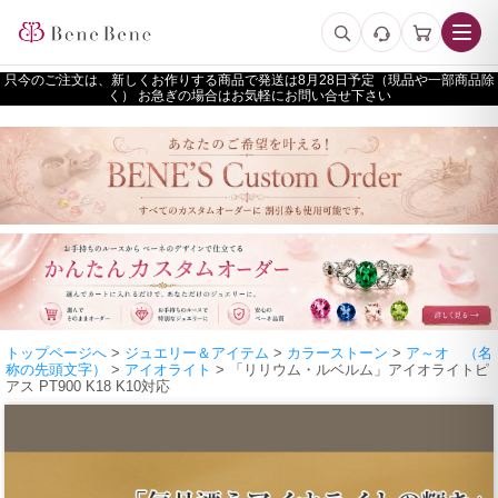
只今のご注文は、新しくお作りする商品で発送は
予定（現品や一部商品除
く） お急ぎの場合はお気軽にお問い合せ下さい
トップページへ
>
ジュエリー＆アイテム
>
カラーストーン
>
ア～オ （名
称の先頭文字）
>
アイオライト
> 「リリウム・ルベルム」アイオライトピ
アス PT900 K18 K10対応