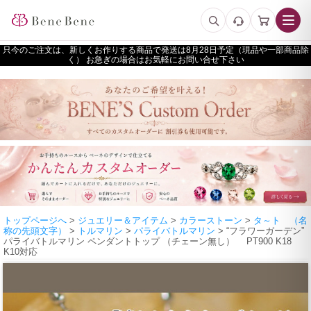
只今のご注文は、新しくお作りする商品で発送は
予定（現品や一部商品除
く） お急ぎの場合はお気軽にお問い合せ下さい
トップページへ
>
ジュエリー＆アイテム
>
カラーストーン
>
タ～ト （名
称の先頭文字）
>
トルマリン
>
パライバトルマリン
> “フラワーガーデン”
パライバトルマリン ペンダントトップ （チェーン無し） PT900 K18
K10対応