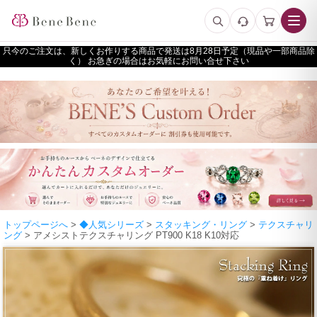
只今のご注文は、新しくお作りする商品で発送は
予定（現品や一部商品除
く） お急ぎの場合はお気軽にお問い合せ下さい
トップページへ
>
◆人気シリーズ
>
スタッキング・リング
>
テクスチャリ
ング
> アメシストテクスチャリング PT900 K18 K10対応