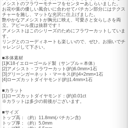
メシストのフラワーモチーフをセンターあしらいました。
お花や葉の優しい風合いに合わせてバチカン部分にはテクス
チャーを施し、マットな光沢に仕上げました。
艶やかなアメシストが胸元に映え、可愛さと女らしさを両
立。アピール度は抜群です！
アメシストはこのシリーズのためにフラワーカットしていま
す。
リングとのコーディネートも楽しいので、ぜひ。お揃いでチ
ャレンジして下さい。
■本体素材
[1]K18イエローゴールド製（サンプル＝本体）
[2]アメシスト・フラワーカット(約)6.0mm×1石
[3]グリーンガーネット・マーキス(約)4×2mm×1石
[4]ローズカットダイヤモンド(約)1.4mm×1石
■カラット
[1]ローズカットダイヤモンド：(約)0.01ct
※カラットは多少の前後がございます。
■サイズ
トップ高：（約）11.8mm(バチカン含)
トップ厚：（約）5.0mm