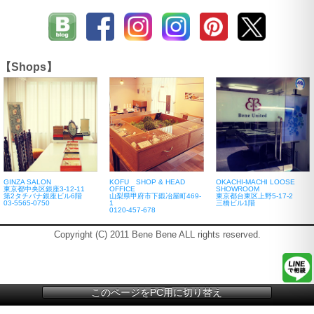
【Shops】
GINZA SALON
KOFU SHOP & HEAD
OKACHI-MACHI LOOSE
東京都中央区銀座3-12-11
OFFICE
SHOWROOM
第2タチバナ銀座ビル6階
山梨県甲府市下鍛冶屋町469-
東京都台東区上野5-17-2
03-5565-0750
1
三橋ビル1階
0120-457-678
Copyright (C) 2011 Bene Bene ALL rights reserved.
このページをPC用に切り替え