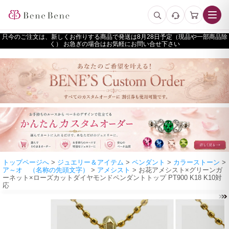
只今のご注文は、新しくお作りする商品で発送は
予定（現品や一部商品除
く） お急ぎの場合はお気軽にお問い合せ下さい
トップページへ
>
ジュエリー＆アイテム
>
ペンダント
>
カラーストーン
>
ア～オ （名称の先頭文字）
>
アメシスト
> お花アメシスト×グリーンガ
ーネット×ローズカットダイヤモンドペンダントトップ PT900 K18 K10対
応