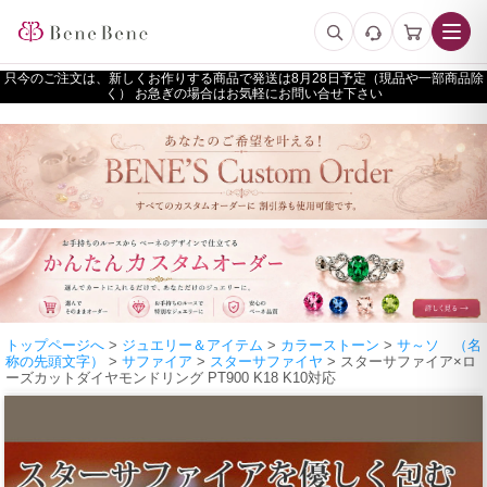
只今のご注文は、新しくお作りする商品で発送は
予定（現品や一部商品除
く） お急ぎの場合はお気軽にお問い合せ下さい
トップページへ
>
ジュエリー＆アイテム
>
カラーストーン
>
サ～ソ （名
称の先頭文字）
>
サファイア
>
スターサファイヤ
> スターサファイア×ロ
ーズカットダイヤモンドリング PT900 K18 K10対応