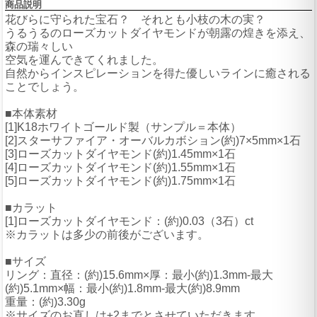
商品説明
花びらに守られた宝石？ それとも小枝の木の実？
うるうるのローズカットダイヤモンドが朝露の煌きを添え、
森の瑞々しい
空気を運んできてくれました。
自然からインスピレーションを得た優しいラインに癒される
ことでしょう。
■本体素材
[1]K18ホワイトゴールド製（サンプル＝本体）
[2]スターサファイア・オーバルカボション(約)7×5mm×1石
[3]ローズカットダイヤモンド(約)1.45mm×1石
[4]ローズカットダイヤモンド(約)1.55mm×1石
[5]ローズカットダイヤモンド(約)1.75mm×1石
■カラット
[1]ローズカットダイヤモンド：(約)0.03（3石）ct
※カラットは多少の前後がございます。
■サイズ
リング：直径：(約)15.6mm×厚：最小(約)1.3mm-最大
(約)5.1mm×幅：最小(約)1.8mm-最大(約)8.9mm
重量：(約)3.30g
※サイズのお直しは±2までとさせていただきます。