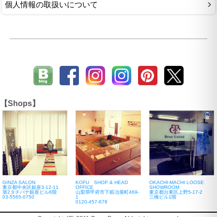
個人情報の取扱いについて
【Shops】
GINZA SALON
KOFU SHOP & HEAD
OKACHI-MACHI LOOSE
東京都中央区銀座3-12-11
OFFICE
SHOWROOM
第2タチバナ銀座ビル6階
山梨県甲府市下鍛冶屋町469-
東京都台東区上野5-17-2
03-5565-0750
1
三橋ビル1階
0120-457-678