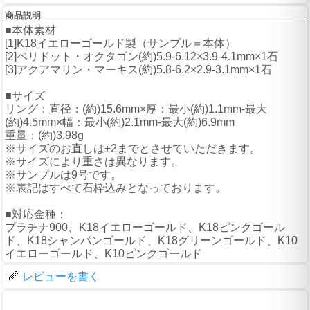
商品説明
■本体素材
[1]K18イエローゴールド製（サンプル＝本体）
[2]ペリドット・オクタゴン(約)5.9-6.12×3.9-4.1mm×1石
[3]アクアマリン・マーキス(約)5.8-6.2×2.9-3.1mm×1石
■サイズ
リング：直径：(約)15.6mm×厚：最小(約)1.1mm-最大
(約)4.5mm×幅：最小(約)2.1mm-最大(約)6.9mm
重量：(約)3.98g
※サイズのお直しは±2までとさせていただきます。
※サイズにより重さは異なります。
※サンプルは9号です。
※表記はすべて石枠込みとなっております。
■対応金種：
プラチナ900、K18イエローゴールド、K18ピンクゴール
ド、K18シャンパンゴールド、K18グリーンゴールド、K10
イエローゴールド、K10ピンクゴールド
レビューを書く