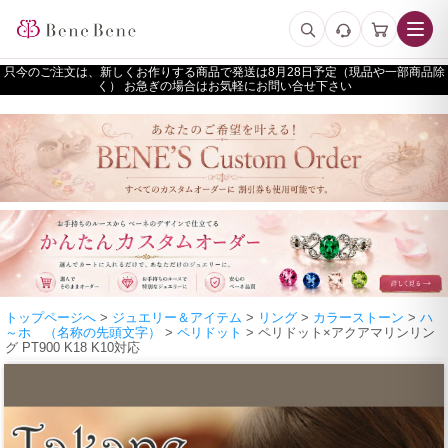
只今のご注文は、新しくお作りする商品で発送は
予定（現品や一部商品除
く） お急ぎの場合はお気軽にお問い合せ下さい
トップページへ
>
ジュエリー＆アイテム
>
リング
>
カラーストーン
>
ハ
～ホ （名称の先頭文字）
>
ペリドット
> ペリドット×アクアマリンリン
グ PT900 K18 K10対応