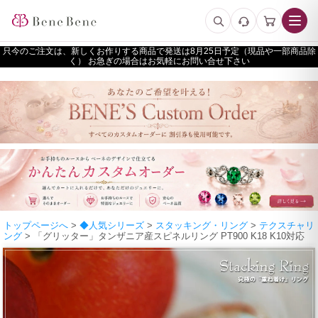
只今のご注文は、新しくお作りする商品で発送は
予定（現品や一部商品除
く） お急ぎの場合はお気軽にお問い合せ下さい
トップページへ
>
◆人気シリーズ
>
スタッキング・リング
>
テクスチャリ
ング
> 「グリッター」タンザニア産スピネルリング PT900 K18 K10対応