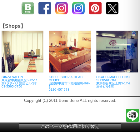
【Shops】
GINZA SALON
KOFU SHOP & HEAD
OKACHI-MACHI LOOSE
東京都中央区銀座3-12-11
OFFICE
SHOWROOM
第2タチバナ銀座ビル6階
山梨県甲府市下鍛冶屋町469-
東京都台東区上野5-17-2
03-5565-0750
1
三橋ビル1階
0120-457-678
Copyright (C) 2011 Bene Bene ALL rights reserved.
このページをPC用に切り替え