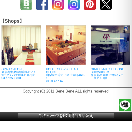
【Shops】
GINZA SALON
KOFU SHOP & HEAD
OKACHI-MACHI LOOSE
東京都中央区銀座3-12-11
OFFICE
SHOWROOM
第2タチバナ銀座ビル6階
山梨県甲府市下鍛冶屋町469-
東京都台東区上野5-17-2
03-5565-0750
1
三橋ビル1階
0120-457-678
Copyright (C) 2011 Bene Bene ALL rights reserved.
このページをPC用に切り替え