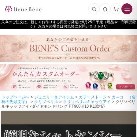
只今のご注文は、新しくお作りする商品で発送は
予定（現品や一部商品除
く） お急ぎの場合はお気軽にお問い合せ下さい
トップページへ
>
ジュエリー＆アイテム
>
カラーストーン
>
カ～コ （名
称の先頭文字）
>
クリソベリル
>
クリソベリルキャッツアイ
> クリソベリ
ルキャッツアイ×ダイヤモンドリング PT900 K18 K10対応