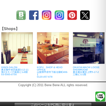
【Shops】
GINZA SALON
KOFU SHOP & HEAD
OKACHI-MACHI LOOSE
東京都中央区銀座3-12-11
OFFICE
SHOWROOM
第2タチバナ銀座ビル6階
山梨県甲府市下鍛冶屋町469-
東京都台東区上野5-17-2
03-5565-0750
1
三橋ビル1階
0120-457-678
Copyright (C) 2011 Bene Bene ALL rights reserved.
このページをPC用に切り替え