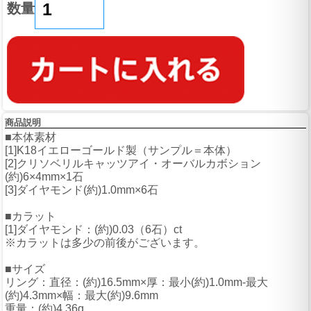
数量
商品説明
■本体素材
[1]K18イエローゴールド製（サンプル＝本体）
[2]クリソベリルキャッツアイ・オーバルカボション
(約)6×4mm×1石
[3]ダイヤモンド(約)1.0mm×6石
■カラット
[1]ダイヤモンド：(約)0.03（6石）ct
※カラットは多少の前後がございます。
■サイズ
リング：直径：(約)16.5mm×厚：最小(約)1.0mm-最大
(約)4.3mm×幅：最大(約)9.6mm
重量：(約)4.36g