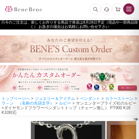
只今のご注文は、新しくお作りする商品で発送は
予定（現品や一部商品除
く） お急ぎの場合はお気軽にお問い合せ下さい
トップページへ
>
ジュエリー＆アイテム
>
ペンダント
>
カラーストーン
>
ラ～ン （名称の先頭文字）
>
ルビー
> サンエンタープライズ社のルビー
×ダイヤモンドフラワーペンダントトップ（チェーン無し） PT900 K18
K10対応