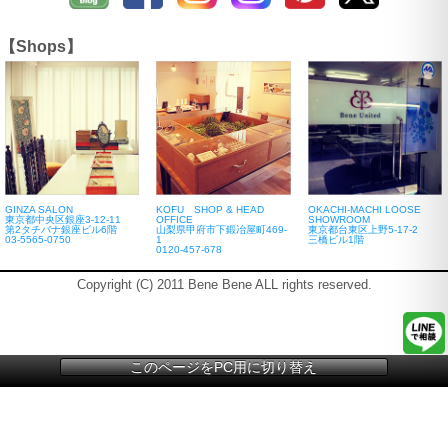
【Shops】
GINZA SALON
KOFU SHOP & HEAD
OKACHI-MACHI LOOSE
東京都中央区銀座3-12-11
OFFICE
SHOWROOM
第2タチバナ銀座ビル6階
山梨県甲府市下鍛冶屋町469-
東京都台東区上野5-17-2
03-5565-0750
1
三橋ビル1階
0120-457-678
Copyright (C) 2011 Bene Bene ALL rights reserved.
このページをPC用に切り替え