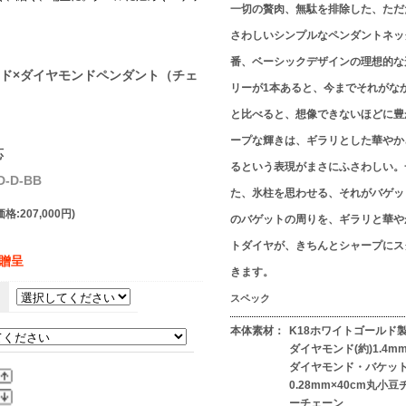
一切の贅肉、無駄を排除した、ただ
。
さわしいシンプルなペンダントネッ
番、ベーシックデザインの理想的な
ド×ダイヤモンドペンダント（チェ
リーが1本あると、今までそれがな
と比べると、想像できないほどに豊
ープな輝きは、ギラリとした華やか
応
るという表現がまさにふさわしい。
-D-BB
た、氷柱を思わせる、それがバゲッ
格:207,000円)
のバゲットの周りを、ギラリと華や
トダイヤが、きちんとシャープにス
】贈呈
きます。
。
スペック
本体素材：
K18ホワイトゴールド製
ダイヤモンド(約)1.4mm
ダイヤモンド・バケット(約
0.28mm×40cm丸小
ーチェーン