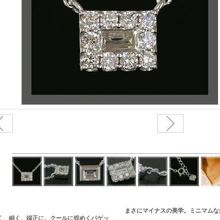
まさにマイナスの美学。ミニマムな
く、細く、端正に。クールに煌めくバゲッ