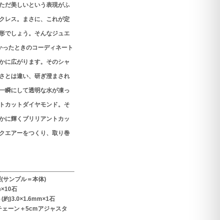
ただ美しいという表現がふ
クレス。まさに、これが定
形でしょう。そんなジュエ
かったときのコーディネート
かに広がります。そのシャ
さとは違い、研ぎ澄まされ
一瞬にして透明な水が凍っ
トカットダイヤモンド。そ
かに輝くブリリアントカッ
クエアーをつくり、取り巻
(サンプル＝本体)
×10石
)3.0×1.6mm×1石
豆チェーン＋5cmアジャスタ