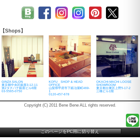
【Shops】
GINZA SALON
KOFU SHOP & HEAD
OKACHI-MACHI LOOSE
東京都中央区銀座3-12-11
OFFICE
SHOWROOM
第2タチバナ銀座ビル6階
山梨県甲府市下鍛冶屋町469-
東京都台東区上野5-17-2
03-5565-0750
1
三橋ビル1階
0120-457-678
Copyright (C) 2011 Bene Bene ALL rights reserved.
このページをPC用に切り替え