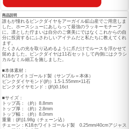
商品説明
誰もが憧れるピンクダイヤをアーガイル鉱山産でご用意しま
した。ホースシューにあしらって最強のラッキーモチーフ
に。凛とした佇まいは自分のご褒美にではなくこれからの自
分に投資するにふさわしいアイテムだと私たちに教えてくれ
ます。
たくさんの光を取り込めるように爪だけでルースを浮かせて
留めました。ピンクダイヤは11石セットして内側にはクラシ
カルなミル細工を施しました。
■本体素材：
K18ホワイトゴールド製（サンプル＝本体）
ピンクダイヤモンド(約）1.5-1.55mm×11石
ピンクダイヤモンド：(約)0.16ct
■サイズ：
トップ高：（約）8.8mm
トップ厚：（約）2.8mm
トップ幅：（約）8.0mm
重量：(約)1.98g（チェーン込）
チェーン：K18ホワイトゴールド製 0.25mm/40cmアジャス