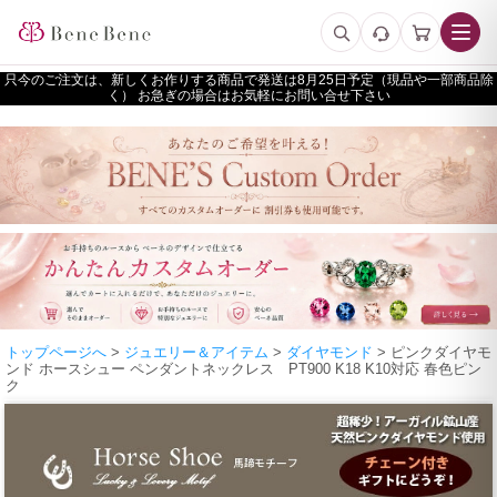
只今のご注文は、新しくお作りする商品で発送は
予定（現品や一部商品除
く） お急ぎの場合はお気軽にお問い合せ下さい
トップページへ
>
ジュエリー＆アイテム
>
ダイヤモンド
> ピンクダイヤモ
ンド ホースシュー ペンダントネックレス PT900 K18 K10対応 春色ピン
ク