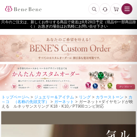
只今のご注文は、新しくお作りする商品で発送は
予定（現品や一部商品除
く） お急ぎの場合はお気軽にお問い合せ下さい
トップページへ
>
ジュエリー＆アイテム
>
リング
>
カラーストーン
>
カ
～コ （名称の先頭文字）
>
ガーネット
> ガーネット×ダイヤモンドが映
える ルネッサンスリング K18・K10／PT900コンビ対応