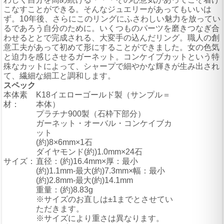
こなすことができる。そんなジュエリーがあってもいいは
ず。10年後、さらにこのリングにふさわしい魅力を放ってい
るであろう自分のために。いくつものパーツを磨きつなぎ合
わせるととで完成される、大変手の込んだリング。職人の創
意工夫があって初めて形にすることができました。女の色気
と迫力を感じさせるガーネット。コンケイブカットという特
殊なカットによって、シャープで細やかな輝きが生み出され
て、繊細な細工と調和します。
スペック
本体素
K18イエローゴールド製（サンプル＝
材：
本体）
プラチナ900製（石枠下部分）
ガーネット・オーバル・コンケイブカ
ット
(約)8×6mm×1石
ダイヤモンド(約)1.0mm×24石
サイズ：
直径：(約)16.4mm×厚：最小
(約)1.1mm-最大(約)7.3mm×幅：最小
(約)2.8mm-最大(約)14.1mm
重量：(約)8.83g
※サイズのお直しは±1までとさせてい
ただきます。
※サイズにより重さは異なります。