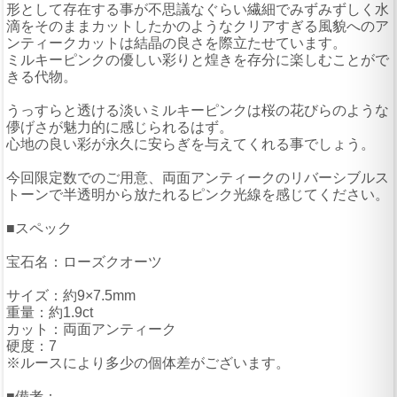
形として存在する事が不思議なぐらい繊細でみずみずしく水
滴をそのままカットしたかのようなクリアすぎる風貌へのア
ンティークカットは結晶の良さを際立たせています。
ミルキーピンクの優しい彩りと煌きを存分に楽しむことがで
きる代物。
うっすらと透ける淡いミルキーピンクは桜の花びらのような
儚げさが魅力的に感じられるはず。
心地の良い彩が永久に安らぎを与えてくれる事でしょう。
今回限定数でのご用意、両面アンティークのリバーシブルス
トーンで半透明から放たれるピンク光線を感じてください。
■スペック
宝石名：ローズクオーツ
サイズ：約9×7.5mm
重量：約1.9ct
カット：両面アンティーク
硬度：7
※ルースにより多少の個体差がございます。
■備考：