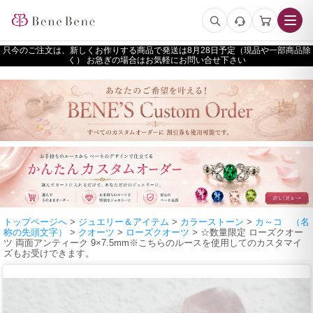
只今のご注文は、新しくお作りする商品で発送は
予定（現品や一部商品除
く） お急ぎの場合はお気軽にお問い合せ下さい
トップページへ
>
ジュエリー＆アイテム
>
カラーストーン
>
カ～コ （名
称の先頭文字）
>
クオーツ
>
ローズクオーツ
> ☆数量限定 ローズクオー
ツ 両面アンティーク 9×7.5mm※こちらのルースを使用してのカスタマイ
ズもお受けできます。