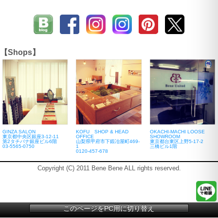
【Shops】
GINZA SALON
KOFU SHOP & HEAD
OKACHI-MACHI LOOSE
東京都中央区銀座3-12-11
OFFICE
SHOWROOM
第2タチバナ銀座ビル6階
山梨県甲府市下鍛冶屋町469-
東京都台東区上野5-17-2
03-5565-0750
1
三橋ビル1階
0120-457-678
Copyright (C) 2011 Bene Bene ALL rights reserved.
このページをPC用に切り替え