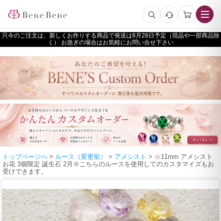
只今のご注文は、新しくお作りする商品で発送は
予定（現品や一部商品除
く） お急ぎの場合はお気軽にお問い合せ下さい
トップページへ
>
ルース（変更前）
>
アメシスト
> ☆11mm アメシスト
お花 3個限定 誕生石 2月※こちらのルースを使用してのカスタマイズもお
受けできます。