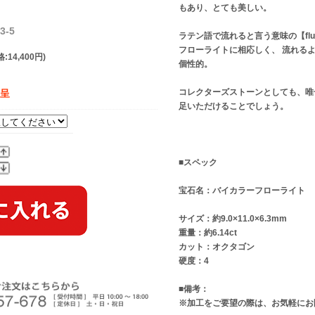
もあり、とても美しい。
3-5
ラテン語で流れると言う意味の【flu
フローライトに相応しく、 流れる
:14,400円)
個性的。
コレクターズストーンとしても、唯
贈呈
足いただけることでしょう。
■スペック
宝石名：バイカラーフローライト
サイズ：約9.0×11.0×6.3mm
重量：約6.14ct
カット：オクタゴン
硬度：4
■備考：
※加工をご要望の際は、お気軽にお