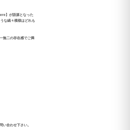
ere】が語源となった
ような縞々模様はどれも
一無二の存在感でご満
問い合わせ下さい。