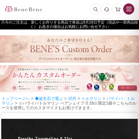
只今のご注文は、新しくお作りする商品で発送は
予定（現品や一部商品除
く） お急ぎの場合はお気軽にお問い合せ下さい
トップページへ
>
◆誕生石で選ぶ
>
10月
>
トルマリン
>
パライバ・トル
マリン
> ☆パライバトルマリン ペアシェイプ 0.33ct 限定1個※こちらのル
ースを使用してのカスタマイズもお受けできます。