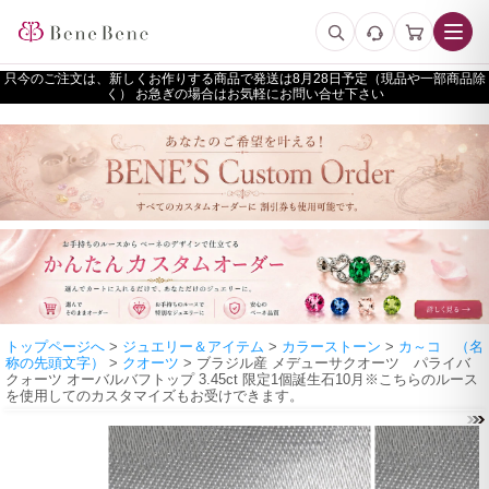
只今のご注文は、新しくお作りする商品で発送は
予定（現品や一部商品除
く） お急ぎの場合はお気軽にお問い合せ下さい
トップページへ
>
ジュエリー＆アイテム
>
カラーストーン
>
カ～コ （名
称の先頭文字）
>
クオーツ
> ブラジル産 メデューサクオーツ パライバ
クォーツ オーバルバフトップ 3.45ct 限定1個誕生石10月※こちらのルース
を使用してのカスタマイズもお受けできます。