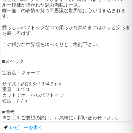
ルー模様が描かれた魅力満載ルース。
唯一無二の表情を持つ不思議な世界観は心が引き込まれま
す。
愛らしいバフトップなので柔らかな煌めきにはホッと安らぎ
を感じるはず。
この稀少な世界観をゆっくりとご堪能下さい。
■スペック
宝石名：クォーツ
サイズ：約13.3×7.9×4.9mm
重量：3.45ct
カット：オーバルバフトップ
硬度：7-7.5
■備考：
※加工をご要望の際は、お気軽にお問い合わせ下さい。
レビューを書く