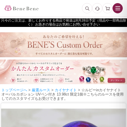
只今のご注文は、新しくお作りする商品で発送は
予定（現品や一部商品除
く） お急ぎの場合はお気軽にお問い合せ下さい
トップページへ
>
厳選ルース
>
カイヤナイト
> ☆ルビーinカイヤナイト
オーバルカボション UVペン付き 13.98ct 限定1個※こちらのルースを使用
してのカスタマイズもお受けできます。