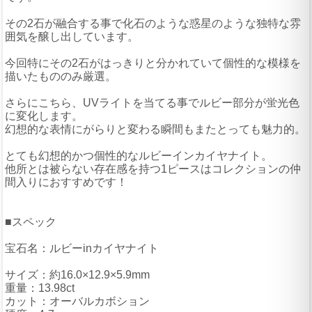
その2石が融合する事で化石のような惑星のような独特な雰
囲気を醸し出しています。
今回特にその2石がはっきりと分かれていて個性的な模様を
描いたもののみ厳選。
さらにこちら、UVライトを当てる事でルビー部分が蛍光色
に変化します。
幻想的な表情にがらりと変わる瞬間もまたとっても魅力的。
とても幻想的かつ個性的なルビーインカイヤナイト。
他所とは被らない存在感を持つ1ピースはコレクションの仲
間入りにおすすめです！
■スペック
宝石名：ルビーinカイヤナイト
サイズ：約16.0×12.9×5.9mm
重量：13.98ct
カット：オーバルカボション