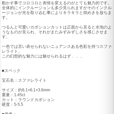
動かす事でコロコロと表情を変えるのがとても魅力的です。
全体的にインクルージョンも多少見られますがそのインクル
ージョンが光を取り込む事によりキラキラと煌めきを放ちま
す。
つるんと可愛いカボションカットは正面から見ると水泡のよ
うなものが見られ、それがまたみずみずしさを感じさせま
す。
一色では言い表せられないニュアンスある色彩を持つスファ
レライト。
この幻想的な魅力には魅せられるはず．．．
■スペック
宝石名：スファレライト
サイズ：約6.1×6.1×3.6mm
重量：1.45ct
カット：ラウンドカボション
硬度：5-5.5