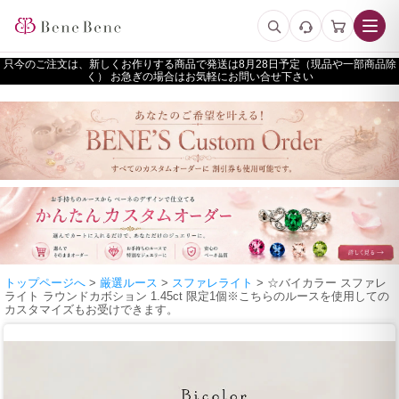
只今のご注文は、新しくお作りする商品で発送は
予定（現品や一部商品除
く） お急ぎの場合はお気軽にお問い合せ下さい
トップページへ
>
厳選ルース
>
スファレライト
> ☆バイカラー スファレ
ライト ラウンドカボション 1.45ct 限定1個※こちらのルースを使用しての
カスタマイズもお受けできます。