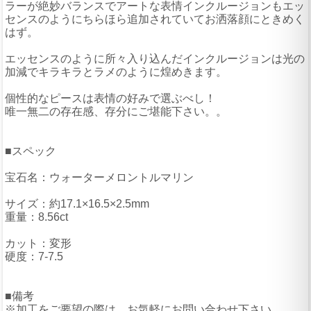
ラーが絶妙バランスでアートな表情インクルージョンもエッ
センスのようにちらほら追加されていてお洒落顔にときめく
はず。
エッセンスのように所々入り込んだインクルージョンは光の
加減でキラキラとラメのように煌めきます。
個性的なピースは表情の好みで選ぶべし！
唯一無二の存在感、存分にご堪能下さい。。
■スペック
宝石名：ウォーターメロントルマリン
サイズ：約17.1×16.5×2.5mm
重量：8.56ct
カット：変形
硬度：7-7.5
■備考
※加工をご要望の際は、お気軽にお問い合わせ下さい。