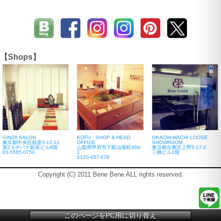
【Shops】
GINZA SALON
KOFU SHOP & HEAD
OKACHI-MACHI LOOSE
東京都中央区銀座3-12-11
OFFICE
SHOWROOM
第2タチバナ銀座ビル6階
山梨県甲府市下鍛冶屋町469-
東京都台東区上野5-17-2
03-5565-0750
1
三橋ビル1階
0120-457-678
Copyright (C) 2011 Bene Bene ALL rights reserved.
このページをPC用に切り替え