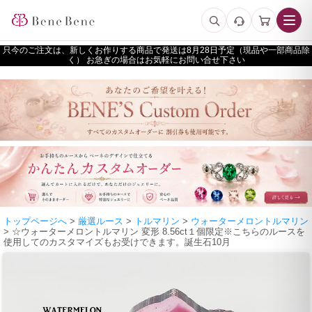
只今のご注文は、新しくお作りする商品で発送は
予定（現品や一部商品除
く） お急ぎの場合はお気軽にお問い合せ下さい
トップページへ
>
厳選ルース
>
トルマリン
>
ウォーターメロントルマリン
> ☆ウォーターメロントルマリン 変形 8.56ct１個限定※こちらのルースを
使用してのカスタマイズもお受けできます。誕生石10月