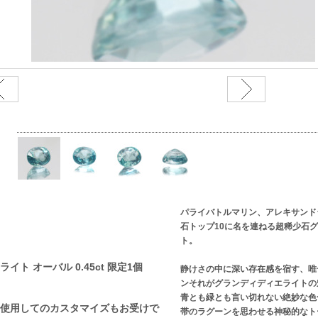
パライバトルマリン、アレキサンド
石トップ10に名を連ねる超稀少石
ト。
ト オーバル 0.45ct 限定1個
静けさの中に深い存在感を宿す、唯
ンそれがグランディディエライトの
青とも緑とも言い切れない絶妙な色
使用してのカスタマイズもお受けで
帯のラグーンを思わせる神秘的なト