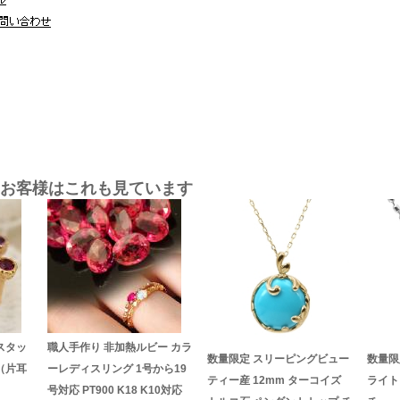
お客様はこれも見ています
スタッ
職人手作り 非加熱ルビー カラ
数量限定 スリーピングビュー
数量限
（片耳
ーレディスリング 1号から19
ティー産 12mm ターコイズ
ライト
号対応 PT900 K18 K10対応