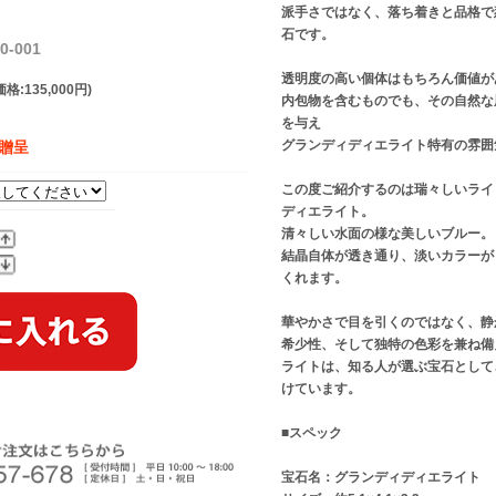
派手さではなく、落ち着きと品格で
石です。
-001
透明度の高い個体はもちろん価値が
格:135,000円)
内包物を含むものでも、その自然な
を与え
グランディディエライト特有の雰囲
】贈呈
この度ご紹介するのは瑞々しいライ
ディエライト。
清々しい水面の様な美しいブルー。
結晶自体が透き通り、淡いカラーが
くれます。
華やかさで目を引くのではなく、静
希少性、そして独特の色彩を兼ね備
ライトは、知る人が選ぶ宝石として
けています。
■スペック
宝石名：グランディディエライト