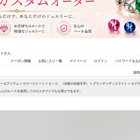
ストさん
クーポン情報
お気に入り一覧
マイページ
ログイン
パスワードをお
送料
リー＆アイテム
>
カラーストーン
>
カ～コ （名称の先頭文字）
>
グランディディエライト
> ☆グ
個 ※こちらのルースを使用してのカスタマイズもお受けできます。