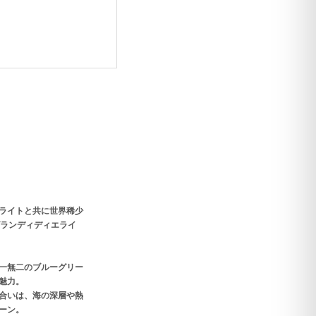
ライトと共に世界稀少
グランディディエライ
一無二のブルーグリー
魅力。
合いは、海の深層や熱
ーン。